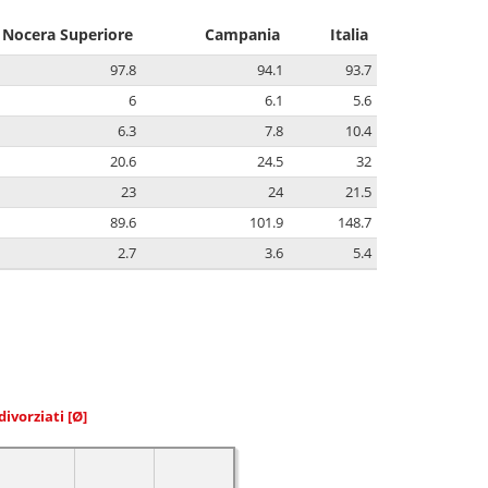
Nocera Superiore
Campania
Italia
97.8
94.1
93.7
6
6.1
5.6
6.3
7.8
10.4
20.6
24.5
32
23
24
21.5
89.6
101.9
148.7
2.7
3.6
5.4
divorziati
[Ø]