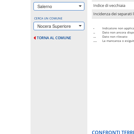
Indice di vecchiaia
Salerno
Incidenza dei separati 
CERCA UN COMUNE
Nocera Superiore
-
Indicatore non applica
..
Dato non ancora dispo
...
Dato non rilevato
TORNA AL COMUNE
....
La mancanza o esiguità
CONFRONTI TERRI