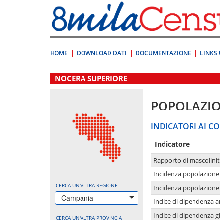
Vai
direttamente
a:
Contenuto
Ricerca
HOME
DOWNLOAD DATI
DOCUMENTAZIONE
LINKS 
.
NOCERA SUPERIORE
POPOLAZI
INDICATORI AI CO
Indicatore
Rapporto di mascolinit
Incidenza popolazione 
CERCA UN'ALTRA REGIONE
Incidenza popolazione 
Campania
Indice di dipendenza a
Indice di dipendenza g
CERCA UN'ALTRA PROVINCIA