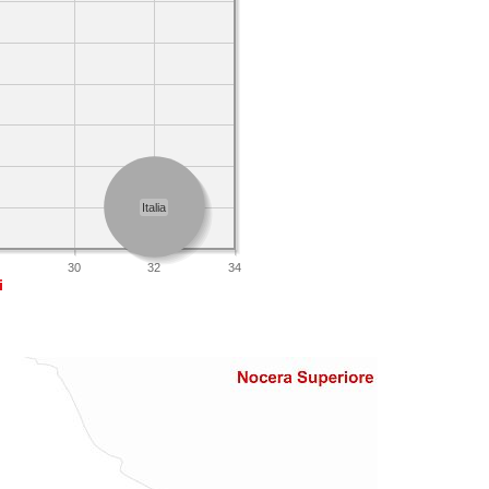
Italia
8
30
32
34
i