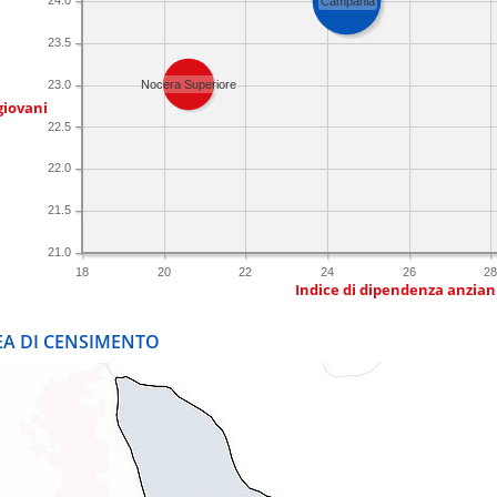
24.0
Campania
23.5
23.0
Nocera Superiore
giovani
22.5
22.0
21.5
21.0
18
20
22
24
26
2
Indice di dipendenza anzian
REA DI CENSIMENTO