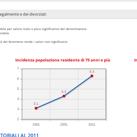
legalmente e dei divorziati
bile per valore nullo o poco significativo del denominatore
nibile
 del fenomeno rende i valori non significativi
Incidenza popolazione residente di 75 anni e più
I
7
6.3
6
5
4.3
4
3.1
3
2
1991
2001
2011
TORIALI AL 2011