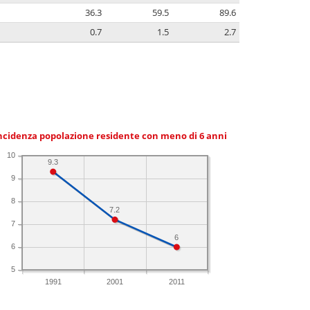
36.3
59.5
89.6
0.7
1.5
2.7
ncidenza popolazione residente con meno di 6 anni
10
9.3
9
8
7.2
7
6
6
5
1991
2001
2011