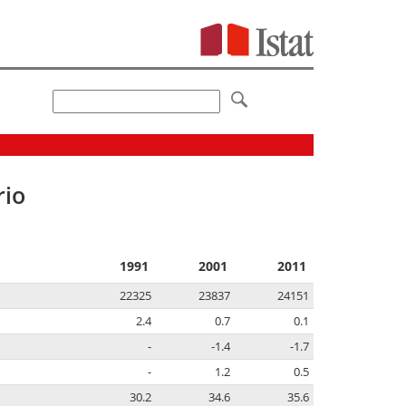
rio
1991
2001
2011
22325
23837
24151
2.4
0.7
0.1
-
-1.4
-1.7
-
1.2
0.5
30.2
34.6
35.6