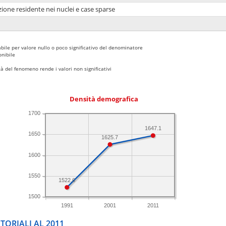
ione residente nei nuclei e case sparse
bile per valore nullo o poco significativo del denominatore
nibile
 del fenomeno rende i valori non significativi
Densità demografica
1700
1647.1
1650
1625.7
1600
1550
1522.6
1500
1991
2001
2011
TORIALI AL 2011