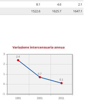
8.1
4.6
2.1
1522.6
1625.7
1647.1
Variazione intercensuaria annua
3
2.4
2
0.7
1
0.1
0
-1
1991
2001
2011