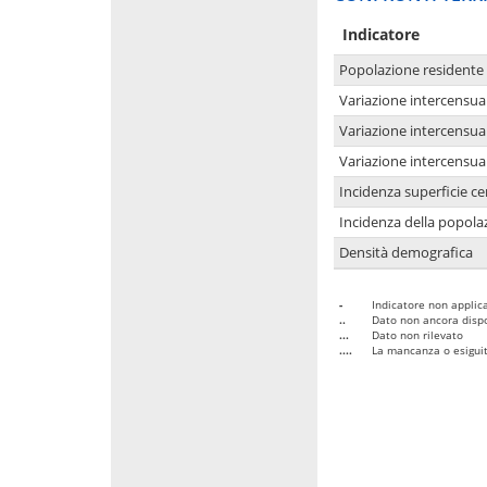
Indicatore
Popolazione residente
Variazione intercensua
Variazione intercensua
Variazione intercensua
Incidenza superficie cen
Incidenza della popolaz
Densità demografica
-
Indicatore non applica
..
Dato non ancora dispo
...
Dato non rilevato
....
La mancanza o esiguità