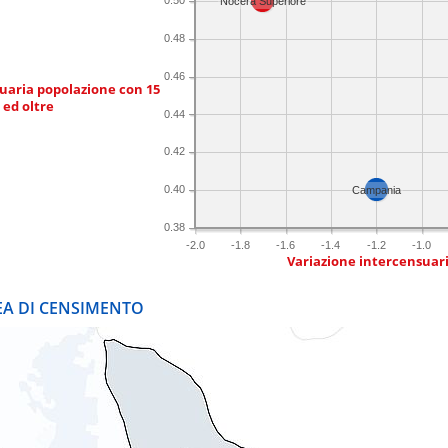
0.50
Nocera Superiore
0.48
0.46
uaria popolazione con 15
 ed oltre
0.44
0.42
0.40
Campania
0.38
-2.0
-1.8
-1.6
-1.4
-1.2
-1.0
Variazione intercensuar
REA DI CENSIMENTO