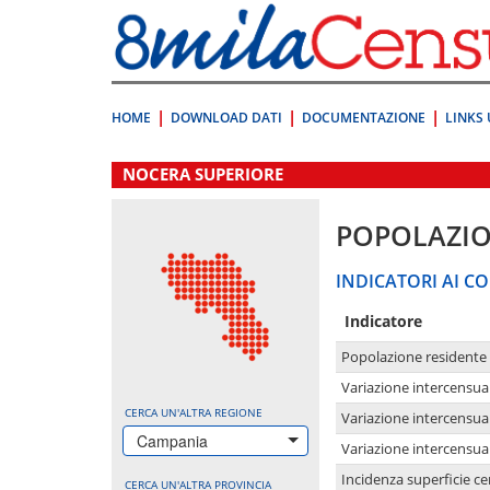
Vai
direttamente
a:
Contenuto
Ricerca
HOME
DOWNLOAD DATI
DOCUMENTAZIONE
LINKS 
.
NOCERA SUPERIORE
POPOLAZI
INDICATORI AI CO
Indicatore
Popolazione residente
Variazione intercensua
CERCA UN'ALTRA REGIONE
Variazione intercensua
Campania
Variazione intercensua
Incidenza superficie cen
CERCA UN'ALTRA PROVINCIA