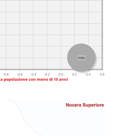
Italia
-0.8
-0.6
-0.4
-0.2
0.0
0.2
0.4
0.6
ia popolazione con meno di 15 anni