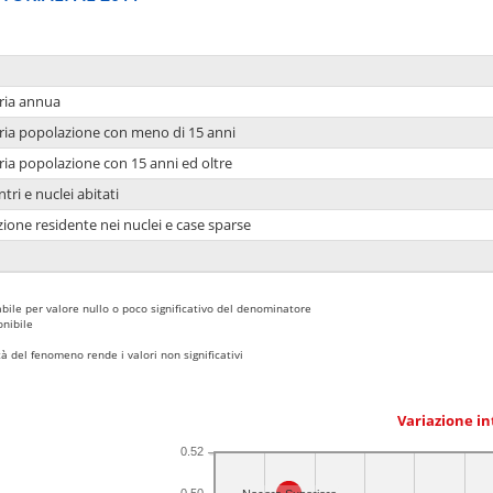
ria annua
ria popolazione con meno di 15 anni
ria popolazione con 15 anni ed oltre
tri e nuclei abitati
ione residente nei nuclei e case sparse
bile per valore nullo o poco significativo del denominatore
nibile
 del fenomeno rende i valori non significativi
Variazione i
0.52