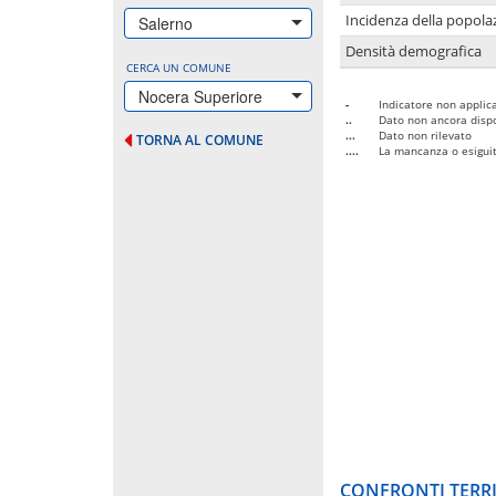
Incidenza della popolaz
Salerno
Densità demografica
CERCA UN COMUNE
Nocera Superiore
-
Indicatore non applica
..
Dato non ancora dispo
...
Dato non rilevato
TORNA AL COMUNE
....
La mancanza o esiguità
CONFRONTI TERRI