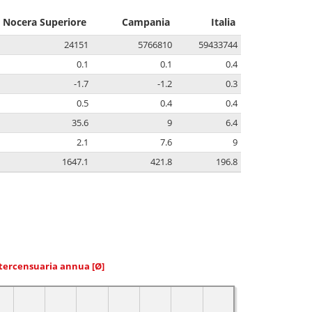
Nocera Superiore
Campania
Italia
24151
5766810
59433744
0.1
0.1
0.4
-1.7
-1.2
0.3
0.5
0.4
0.4
35.6
9
6.4
2.1
7.6
9
1647.1
421.8
196.8
ntercensuaria annua
[Ø]