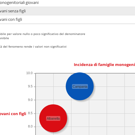
onogenitoriali giovani
ani senza figli
ani con figli
bile per valore nullo o poco significativo del denominatore
nibile
 del fenomeno rende i valori non significativi
Incidenza di famiglie monogeni
10.0
9.5
Campania
9.0
ovani con figli
8.5
Albanella
8.0