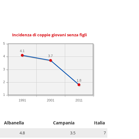
Incidenza di coppie giovani senza figli
5
4.1
3.7
4
3
1.8
2
1
1991
2001
2011
Albanella
Campania
Italia
4.8
3.5
7