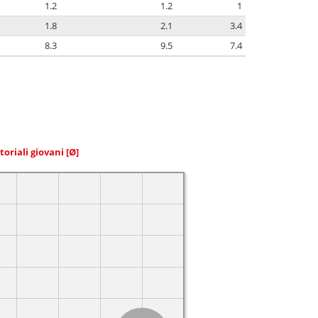
1.2
1.2
1
1.8
2.1
3.4
8.3
9.5
7.4
toriali giovani
[Ø]