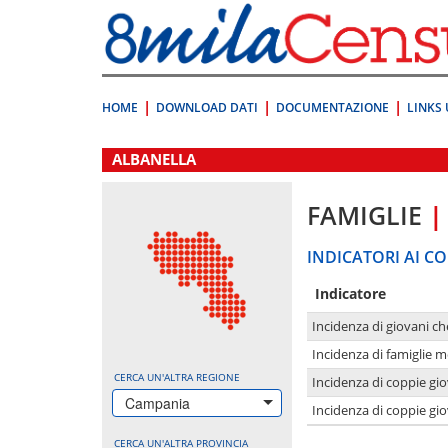
Vai
direttamente
a:
Contenuto
Ricerca
HOME
DOWNLOAD DATI
DOCUMENTAZIONE
LINKS 
.
ALBANELLA
FAMIGLIE
|
INDICATORI AI CO
Indicatore
Incidenza di giovani ch
Incidenza di famiglie m
CERCA UN'ALTRA REGIONE
Incidenza di coppie giov
Campania
Incidenza di coppie giov
CERCA UN'ALTRA PROVINCIA