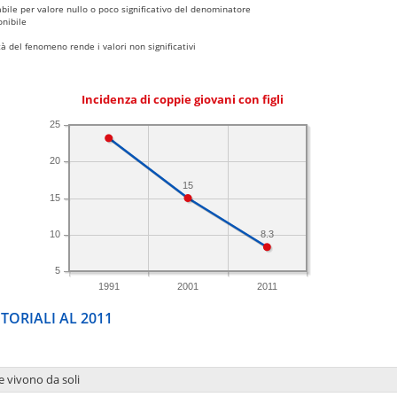
bile per valore nullo o poco significativo del denominatore
nibile
 del fenomeno rende i valori non significativi
Incidenza di coppie giovani con figli
25
20
15
15
10
8.3
5
1991
2001
2011
TORIALI AL 2011
e vivono da soli