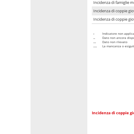
Incidenza di famiglie m
Incidenza di coppie giov
Incidenza di coppie giov
-
Indicatore non applica
..
Dato non ancora dispo
...
Dato non rilevato
....
La mancanza o esiguità
Incidenza di coppie gi