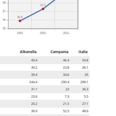
38
37.3
37
35.9
36
35
1991
2001
2011
Albanella
Campania
Italia
49.4
46.4
54.8
30.2
23.8
36.1
39.4
34.6
45
244.4
290.4
298.1
31.1
23
36.3
23.6
7.3
5.5
20.2
21.5
27.1
36.9
52.5
48.6