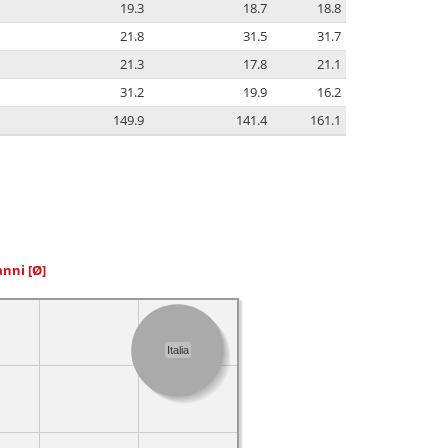
19.3
18.7
18.8
21.8
31.5
31.7
21.3
17.8
21.1
31.2
19.9
16.2
149.9
141.4
161.1
 anni
[Ø]
Italia