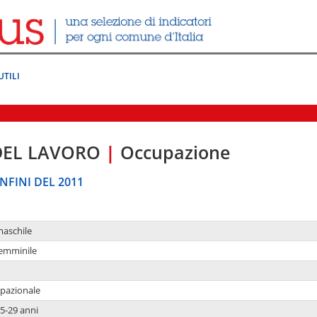
UTILI
DEL LAVORO
|
Occupazione
NFINI DEL 2011
maschile
femminile
upazionale
5-29 anni