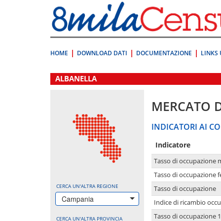
Vai
direttamente
a:
Contenuto
Ricerca
HOME
DOWNLOAD DATI
DOCUMENTAZIONE
LINKS 
.
ALBANELLA
MERCATO 
INDICATORI AI CO
Indicatore
Tasso di occupazione 
Tasso di occupazione 
CERCA UN'ALTRA REGIONE
Tasso di occupazione
Campania
Indice di ricambio occ
Tasso di occupazione 1
CERCA UN'ALTRA PROVINCIA