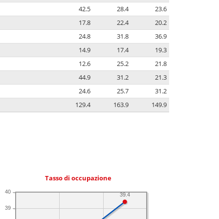
42.5
28.4
23.6
17.8
22.4
20.2
24.8
31.8
36.9
14.9
17.4
19.3
12.6
25.2
21.8
44.9
31.2
21.3
24.6
25.7
31.2
129.4
163.9
149.9
Tasso di occupazione
40
39.4
39