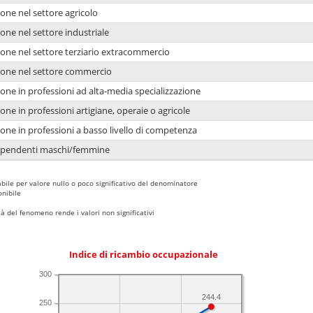
one nel settore agricolo
one nel settore industriale
ione nel settore terziario extracommercio
ione nel settore commercio
one in professioni ad alta-media specializzazione
one in professioni artigiane, operaie o agricole
one in professioni a basso livello di competenza
dipendenti maschi/femmine
bile per valore nullo o poco significativo del denominatore
nibile
 del fenomeno rende i valori non significativi
Indice di ricambio occupazionale
300
244.4
250