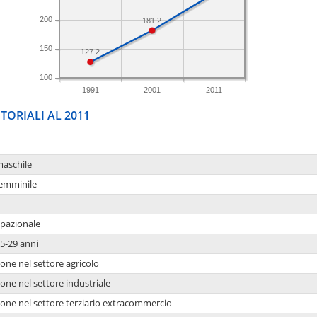
200
181.2
150
127.2
100
1991
2001
2011
TORIALI AL 2011
maschile
femminile
upazionale
5-29 anni
one nel settore agricolo
one nel settore industriale
ione nel settore terziario extracommercio