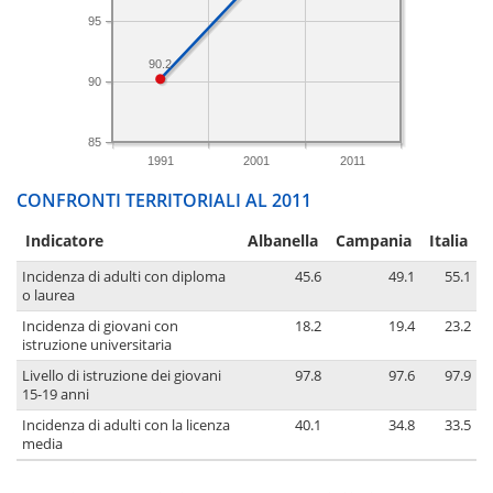
95
90.2
90
85
1991
2001
2011
CONFRONTI TERRITORIALI AL 2011
Indicatore
Albanella
Campania
Italia
Incidenza di adulti con diploma
45.6
49.1
55.1
o laurea
Incidenza di giovani con
18.2
19.4
23.2
istruzione universitaria
Livello di istruzione dei giovani
97.8
97.6
97.9
15-19 anni
Incidenza di adulti con la licenza
40.1
34.8
33.5
media