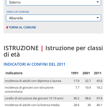
Salerno
CERCA UN COMUNE
Albanella
TORNA AL COMUNE
ISTRUZIONE
|
Istruzione per classi
di età
INDICATORI AI CONFINI DEL 2011
Indicatore
1991
2001
2011
Incidenza di adulti con diploma o laurea
17.9
32.7
45.6
Incidenza di giovani con istruzione
7.7
10.9
18.2
universitaria
Livello di istruzione dei giovani 15-19 anni
90.2
98.6
97.8
Incidenza di adulti con la licenza media
28.6
39
40.1