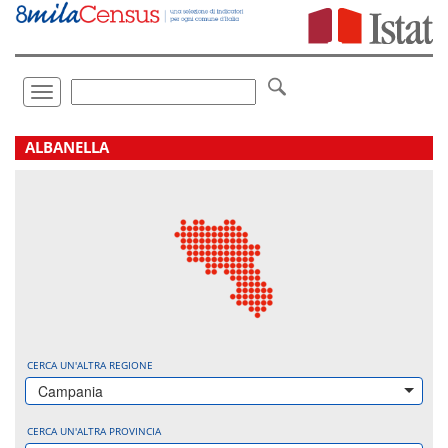
Vai
direttamente
a:
Contenuto
Ricerca
Toggle
navigation
.
ALBANELLA
CERCA UN'ALTRA REGIONE
Campania
CERCA UN'ALTRA PROVINCIA