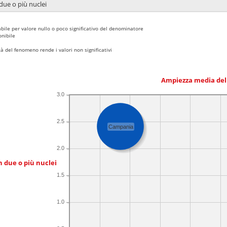
due o più nuclei
bile per valore nullo o poco significativo del denominatore
nibile
 del fenomeno rende i valori non significativi
Ampiezza media del
3.0
2.5
Campania
2.0
n due o più nuclei
1.5
1.0