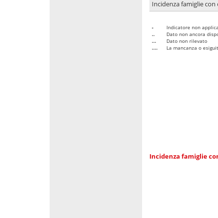
Incidenza famiglie con 
-
Indicatore non applica
..
Dato non ancora dispo
...
Dato non rilevato
....
La mancanza o esiguità
Incidenza famiglie co