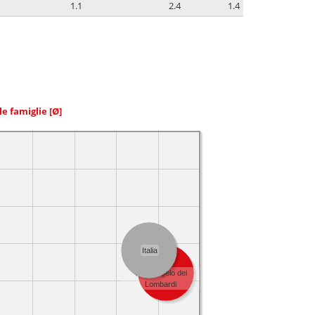
1.1
2.4
1.4
le famiglie
[Ø]
Italia
Sant'Angelo dei
Lombardi