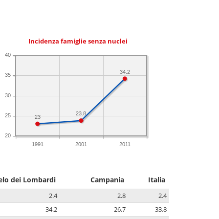
Incidenza famiglie senza nuclei
40
34.2
35
30
23.8
25
23
20
1991
2001
2011
elo dei Lombardi
Campania
Italia
2.4
2.8
2.4
34.2
26.7
33.8