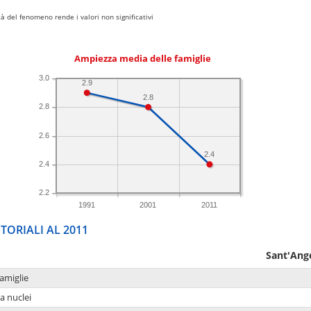
 del fenomeno rende i valori non significativi
Ampiezza media delle famiglie
3.0
2.9
2.8
2.8
2.6
2.4
2.4
2.2
1991
2001
2011
TORIALI AL 2011
Sant'Ang
amiglie
a nuclei