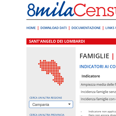
Vai
direttamente
a:
Contenuto
Ricerca
HOME
DOWNLOAD DATI
DOCUMENTAZIONE
LINKS 
.
SANT'ANGELO DEI LOMBARDI
FAMIGLIE
|
INDICATORI AI CO
Indicatore
Ampiezza media delle f
Incidenza famiglie senz
CERCA UN'ALTRA REGIONE
Incidenza famiglie con 
Campania
-
Indicatore non applica
CERCA UN'ALTRA PROVINCIA
..
Dato non ancora dispo