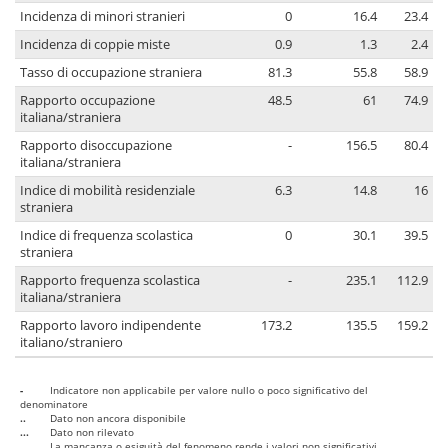
Incidenza di minori stranieri
0
16.4
23.4
Incidenza di coppie miste
0.9
1.3
2.4
Tasso di occupazione straniera
81.3
55.8
58.9
Rapporto occupazione
48.5
61
74.9
italiana/straniera
Rapporto disoccupazione
-
156.5
80.4
italiana/straniera
Indice di mobilità residenziale
6.3
14.8
16
straniera
Indice di frequenza scolastica
0
30.1
39.5
straniera
Rapporto frequenza scolastica
-
235.1
112.9
italiana/straniera
Rapporto lavoro indipendente
173.2
135.5
159.2
italiano/straniero
-
Indicatore non applicabile per valore nullo o poco significativo del
denominatore
..
Dato non ancora disponibile
...
Dato non rilevato
....
La mancanza o esiguità del fenomeno rende i valori non significativi