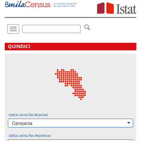
Vai
direttamente
a:
Contenuto
Ricerca
Toggle
navigation
.
QUINDICI
CERCA UN'ALTRA REGIONE
Campania
CERCA UN'ALTRA PROVINCIA