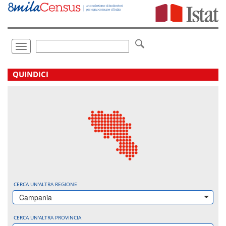
Vai
direttamente
a:
Contenuto
Ricerca
Toggle
navigation
.
QUINDICI
CERCA UN'ALTRA REGIONE
Campania
CERCA UN'ALTRA PROVINCIA