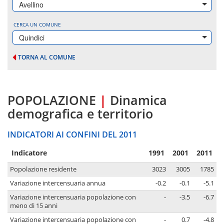
Avellino
CERCA UN COMUNE
Quindici
TORNA AL COMUNE
POPOLAZIONE
|
Dinamica
demografica e territorio
INDICATORI AI CONFINI DEL 2011
Indicatore
1991
2001
2011
Popolazione residente
3023
3005
1785
Variazione intercensuaria annua
-0.2
-0.1
-5.1
Variazione intercensuaria popolazione con
-
-3.5
-6.7
meno di 15 anni
Variazione intercensuaria popolazione con
-
0.7
-4.8