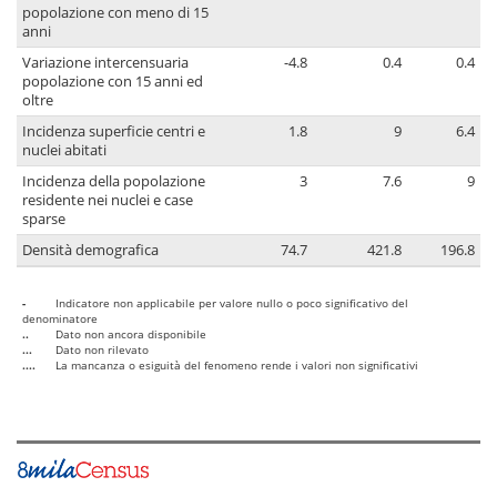
popolazione con meno di 15
anni
Variazione intercensuaria
-4.8
0.4
0.4
popolazione con 15 anni ed
oltre
Incidenza superficie centri e
1.8
9
6.4
nuclei abitati
Incidenza della popolazione
3
7.6
9
residente nei nuclei e case
sparse
Densità demografica
74.7
421.8
196.8
-
Indicatore non applicabile per valore nullo o poco significativo del
denominatore
..
Dato non ancora disponibile
...
Dato non rilevato
....
La mancanza o esiguità del fenomeno rende i valori non significativi