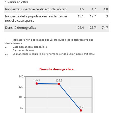
15 anni ed oltre
Incidenza superficie centri e nuclei abitati
1.5
1.7
1.8
Incidenza della popolazione residente nei
13.1
12.7
3
nuclei e case sparse
Densità demografica
126.4
125.7
74.7
-
Indicatore non applicabile per valore nullo o poco significativo del
denominatore
..
Dato non ancora disponibile
...
Dato non rilevato
....
La mancanza o esiguità del fenomeno rende i valori non significativi
Densità demografica
140
126.4
125.7
120
100
74.7
80