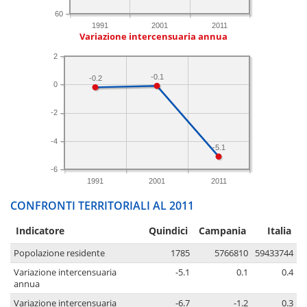
60
1991
2001
2011
Variazione intercensuaria annua
2
-0.1
-0.2
0
-2
-4
-5.1
-6
1991
2001
2011
CONFRONTI TERRITORIALI AL 2011
Indicatore
Quindici
Campania
Italia
Popolazione residente
1785
5766810
59433744
Variazione intercensuaria
-5.1
0.1
0.4
annua
Variazione intercensuaria
-6.7
-1.2
0.3