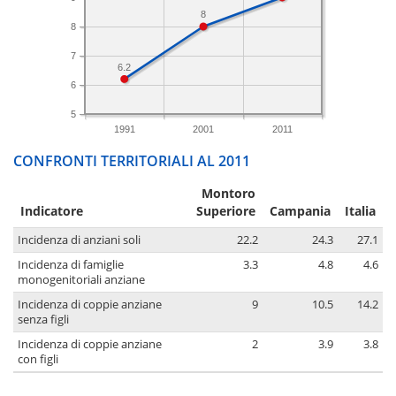
8
8
7
6.2
6
5
1991
2001
2011
CONFRONTI TERRITORIALI AL 2011
Montoro
Indicatore
Superiore
Campania
Italia
Incidenza di anziani soli
22.2
24.3
27.1
Incidenza di famiglie
3.3
4.8
4.6
monogenitoriali anziane
Incidenza di coppie anziane
9
10.5
14.2
senza figli
Incidenza di coppie anziane
2
3.9
3.8
con figli