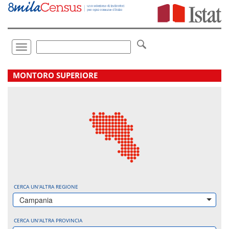
Vai
direttamente
a:
Contenuto
Ricerca
Toggle
navigation
.
MONTORO SUPERIORE
CERCA UN'ALTRA REGIONE
Campania
CERCA UN'ALTRA PROVINCIA