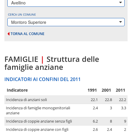
Avellino
CERCA UN COMUNE
Montoro Superiore
TORNA AL COMUNE
FAMIGLIE
|
Struttura delle
famiglie anziane
INDICATORI AI CONFINI DEL 2011
Indicatore
1991
2001
2011
Incidenza di anziani soli
22.1
22.8
22.2
Incidenza di famiglie monogenitoriali
2.4
3
3.3
anziane
Incidenza di coppie anziane senza figli
6.2
8
9
Incidenza di coppie anziane con figli
2.6
2.4
2