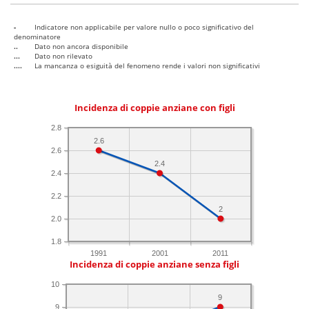
-
Indicatore non applicabile per valore nullo o poco significativo del
denominatore
..
Dato non ancora disponibile
...
Dato non rilevato
....
La mancanza o esiguità del fenomeno rende i valori non significativi
Incidenza di coppie anziane con figli
2.8
2.6
2.6
2.4
2.4
2.2
2
2.0
1.8
1991
2001
2011
Incidenza di coppie anziane senza figli
10
9
9