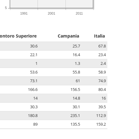
5
1991
2001
2011
ontoro Superiore
Campania
Italia
30.6
25.7
67.8
22.1
16.4
23.4
1
1.3
2.4
53.6
55.8
58.9
73.1
61
74.9
166.6
156.5
80.4
14
14.8
16
30.3
30.1
39.5
180.8
235.1
112.9
89
135.5
159.2