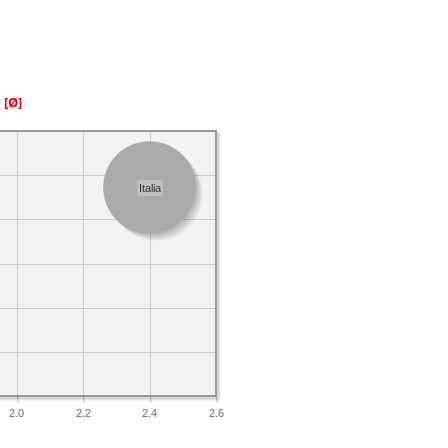
a
[Ø]
Italia
2.0
2.2
2.4
2.6