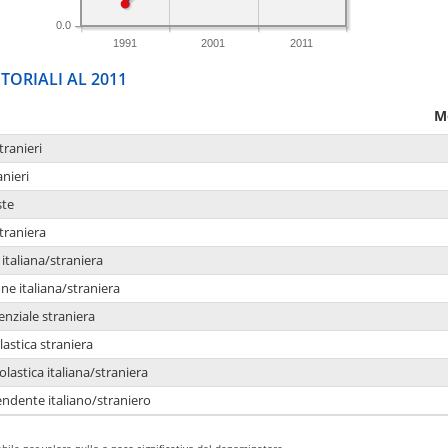
0.0
1991
2001
2011
TORIALI AL 2011
M
tranieri
anieri
ste
traniera
taliana/straniera
e italiana/straniera
enziale straniera
lastica straniera
lastica italiana/straniera
ndente italiano/straniero
bile per valore nullo o poco significativo del denominatore