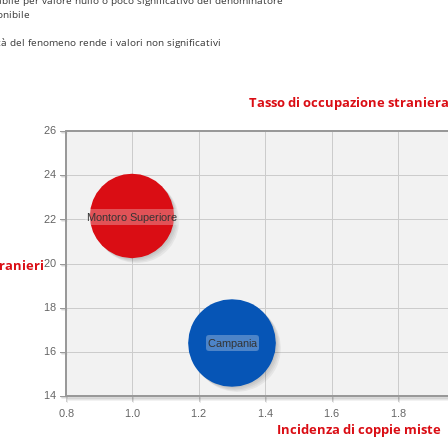
nibile
 del fenomeno rende i valori non significativi
Tasso di occupazione stranier
26
24
Montoro Superiore
22
ranieri
20
18
Campania
16
14
0.8
1.0
1.2
1.4
1.6
1.8
Incidenza di coppie miste