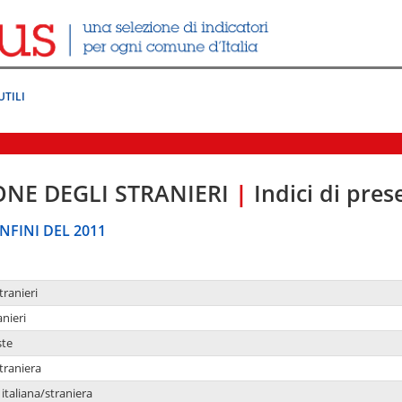
UTILI
ONE DEGLI STRANIERI
|
Indici di pre
NFINI DEL 2011
tranieri
anieri
ste
traniera
taliana/straniera