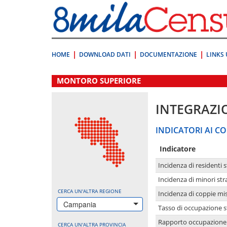
Vai
direttamente
a:
Contenuto
Ricerca
HOME
DOWNLOAD DATI
DOCUMENTAZIONE
LINKS 
.
MONTORO SUPERIORE
INTEGRAZI
INDICATORI AI CO
Indicatore
Incidenza di residenti s
Incidenza di minori str
CERCA UN'ALTRA REGIONE
Incidenza di coppie mi
Campania
Tasso di occupazione s
Rapporto occupazione i
CERCA UN'ALTRA PROVINCIA