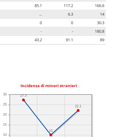
85.1
117.2
166.6
...
6.3
14
0
0
30.3
-
-
180.8
43.2
91.1
89
Incidenza di minori stranieri
30
27.3
25
22.1
20
15
10
10