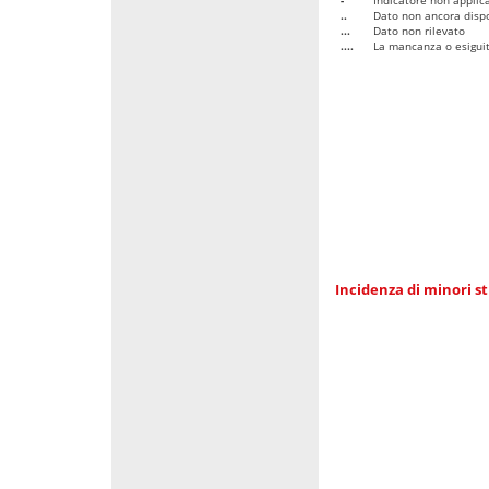
..
Dato non ancora dispo
...
Dato non rilevato
....
La mancanza o esiguità
Incidenza di minori st