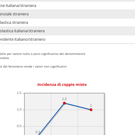
e italiana/straniera
enziale straniera
lastica straniera
lastica italiana/straniera
ndente italiano/straniero
bile per valore nullo o poco significativo del denominatore
nibile
 del fenomeno rende i valori non significativi
Incidenza di coppie miste
1.5
1.2
1
1.0
0.5
0.2