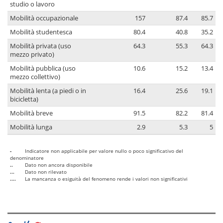
studio o lavoro
Mobilità occupazionale
157
87.4
85.7
Mobilità studentesca
80.4
40.8
35.2
Mobilità privata (uso
64.3
55.3
64.3
mezzo privato)
Mobilità pubblica (uso
10.6
15.2
13.4
mezzo collettivo)
Mobilità lenta (a piedi o in
16.4
25.6
19.1
bicicletta)
Mobilità breve
91.5
82.2
81.4
Mobilità lunga
2.9
5.3
5
-
Indicatore non applicabile per valore nullo o poco significativo del
denominatore
..
Dato non ancora disponibile
...
Dato non rilevato
....
La mancanza o esiguità del fenomeno rende i valori non significativi