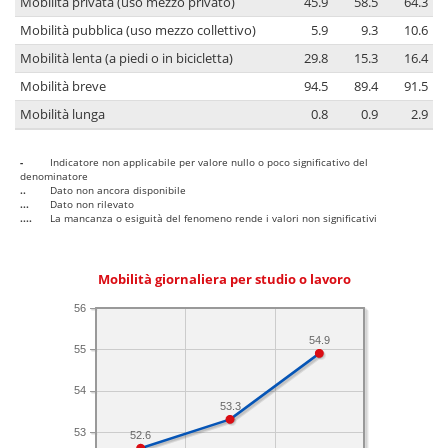
Mobilità privata (uso mezzo privato)
45.9
58.5
64.3
Mobilità pubblica (uso mezzo collettivo)
5.9
9.3
10.6
Mobilità lenta (a piedi o in bicicletta)
29.8
15.3
16.4
Mobilità breve
94.5
89.4
91.5
Mobilità lunga
0.8
0.9
2.9
-
Indicatore non applicabile per valore nullo o poco significativo del
denominatore
..
Dato non ancora disponibile
...
Dato non rilevato
....
La mancanza o esiguità del fenomeno rende i valori non significativi
Mobilità giornaliera per studio o lavoro
56
54.9
55
54
53.3
53
52.6