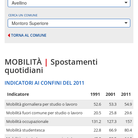
Avellino
CERCA UN COMUNE
Montoro Superiore
TORNA AL COMUNE
MOBILITÀ
|
Spostamenti
quotidiani
INDICATORI AI CONFINI DEL 2011
Indicatore
1991
2001
2011
Mobilità giornaliera per studio o lavoro
52.6
53.3
54.9
Mobilità fuori comune per studio o lavoro
20.5
25.8
29.6
Mobilità occupazionale
131.2
127.3
157
Mobilità studentesca
22.8
66.9
80.4