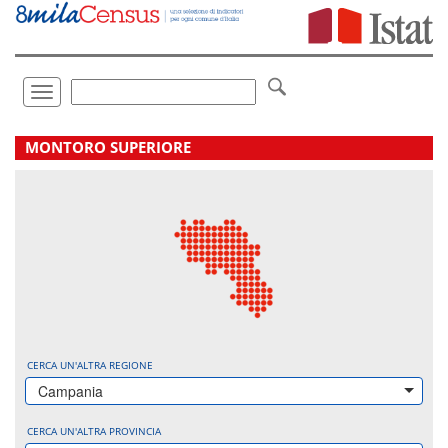
Vai
direttamente
a:
Contenuto
Ricerca
Toggle
navigation
.
MONTORO SUPERIORE
CERCA UN'ALTRA REGIONE
Campania
CERCA UN'ALTRA PROVINCIA