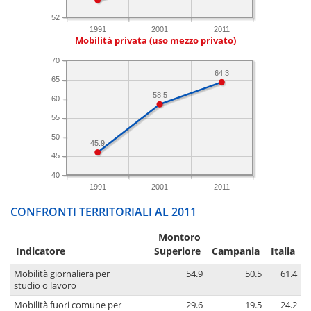
52
1991
2001
2011
Mobilità privata (uso mezzo privato)
70
64.3
65
58.5
60
55
50
45.9
45
40
1991
2001
2011
CONFRONTI TERRITORIALI AL 2011
Montoro
Indicatore
Superiore
Campania
Italia
Mobilità giornaliera per
54.9
50.5
61.4
studio o lavoro
Mobilità fuori comune per
29.6
19.5
24.2