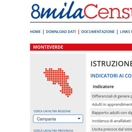
Vai
direttamente
a:
Contenuto
Ricerca
HOME
DOWNLOAD DATI
DOCUMENTAZIONE
LINKS 
.
MONTEVERDE
ISTRUZION
INDICATORI AI CO
Indicatore
Differenziali di genere 
Adulti in apprendime
CERCA UN'ALTRA REGIONE
Rapporto adulti con di
Campania
Incidenza di analfabeti
Uscita precoce dal sist
CERCA UN'ALTRA PROVINCIA