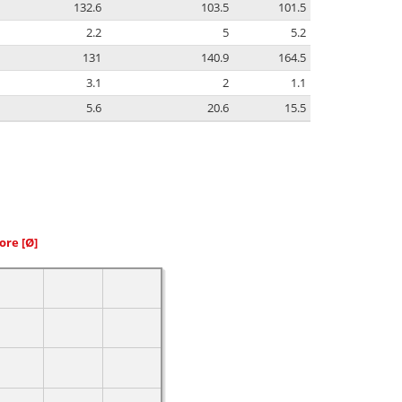
132.6
103.5
101.5
2.2
5
5.2
131
140.9
164.5
3.1
2
1.1
5.6
20.6
15.5
iore
[Ø]