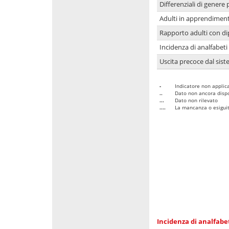
Differenziali di genere 
Adulti in apprendime
Rapporto adulti con di
Incidenza di analfabeti
Uscita precoce dal sist
-
Indicatore non applica
..
Dato non ancora dispo
...
Dato non rilevato
....
La mancanza o esiguità
Incidenza di analfabe