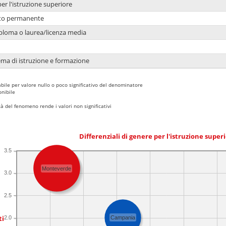
per l'istruzione superiore
nto permanente
ploma o laurea/licenza media
ema di istruzione e formazione
bile per valore nullo o poco significativo del denominatore
nibile
 del fenomeno rende i valori non significativi
Differenziali di genere per l'istruzione super
3.5
Monteverde
3.0
2.5
ti
2.0
Campania