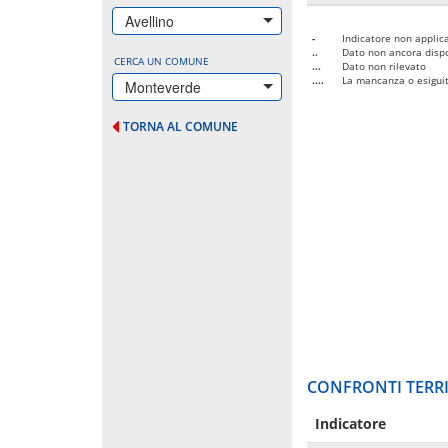
Avellino
-
Indicatore non applica
..
Dato non ancora dispo
CERCA UN COMUNE
...
Dato non rilevato
....
La mancanza o esiguità
Monteverde
TORNA AL COMUNE
CONFRONTI TERRI
Indicatore