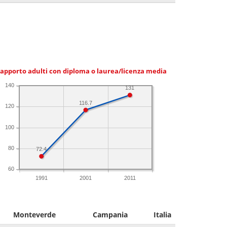
apporto adulti con diploma o laurea/licenza media
140
131
116.7
120
100
80
72.4
60
1991
2001
2011
Monteverde
Campania
Italia