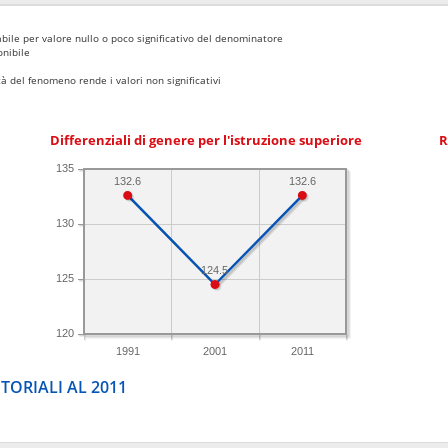
bile per valore nullo o poco significativo del denominatore
nibile
 del fenomeno rende i valori non significativi
Differenziali di genere per l'istruzione superiore
R
135
132.6
132.6
130
124.5
125
120
1991
2001
2011
TORIALI AL 2011