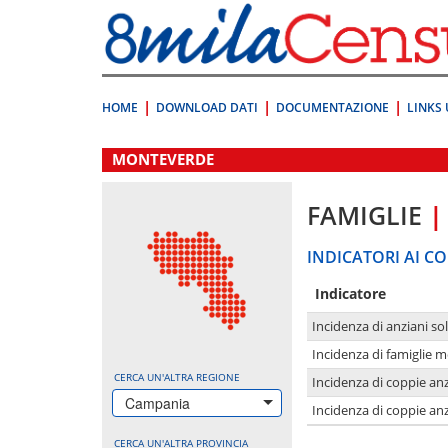
Vai
direttamente
a:
Contenuto
Ricerca
HOME
DOWNLOAD DATI
DOCUMENTAZIONE
LINKS 
.
MONTEVERDE
FAMIGLIE
|
INDICATORI AI CO
Indicatore
Incidenza di anziani sol
Incidenza di famiglie 
CERCA UN'ALTRA REGIONE
Incidenza di coppie anz
Campania
Incidenza di coppie anz
CERCA UN'ALTRA PROVINCIA