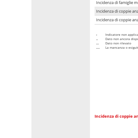
Incidenza di famiglie 
Incidenza di coppie anz
Incidenza di coppie anz
-
Indicatore non applica
..
Dato non ancora dispo
...
Dato non rilevato
....
La mancanza o esiguità
Incidenza di coppie an