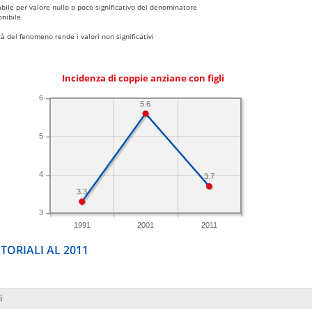
bile per valore nullo o poco significativo del denominatore
nibile
 del fenomeno rende i valori non significativi
Incidenza di coppie anziane con figli
6
5.6
5
4
3.7
3.3
3
1991
2001
2011
TORIALI AL 2011
i