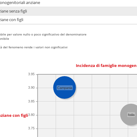
monogenitoriali anziane
iane senza figli
iane con figli
bile per valore nullo o poco significativo del denominatore
nibile
 del fenomeno rende i valori non significativi
Incidenza di famiglie monogen
3.95
3.90
Campania
3.85
ziane con figli
3.80
Italia
3.75