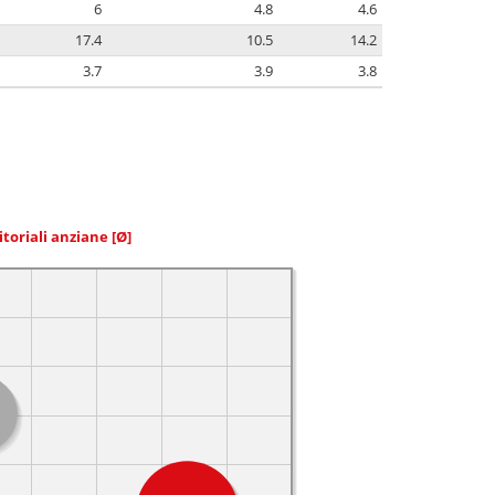
6
4.8
4.6
17.4
10.5
14.2
3.7
3.9
3.8
itoriali anziane
[Ø]