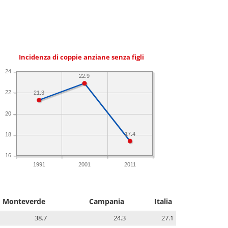
Incidenza di coppie anziane senza figli
24
22.9
22
21.3
20
17.4
18
16
1991
2001
2011
Monteverde
Campania
Italia
38.7
24.3
27.1