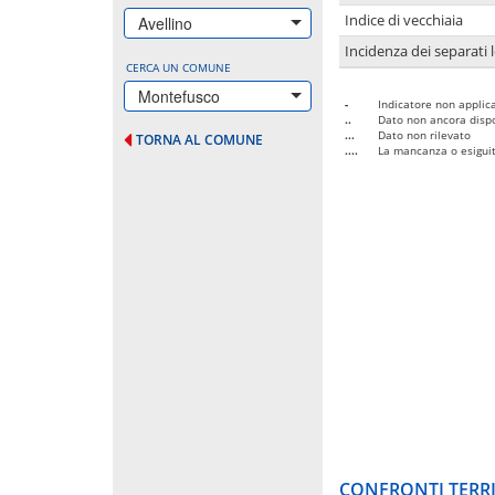
Indice di vecchiaia
Avellino
Incidenza dei separati 
CERCA UN COMUNE
Montefusco
-
Indicatore non applica
..
Dato non ancora dispo
...
Dato non rilevato
TORNA AL COMUNE
....
La mancanza o esiguità
CONFRONTI TERRI