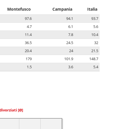
Montefusco
Campania
Italia
97.6
94.1
93.7
4.7
6.1
5.6
11.4
7.8
10.4
36.5
24.5
32
20.4
24
21.5
179
101.9
148.7
1.5
3.6
5.4
divorziati
[Ø]