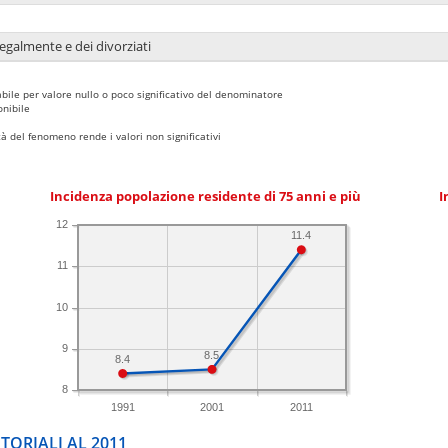
legalmente e dei divorziati
bile per valore nullo o poco significativo del denominatore
nibile
 del fenomeno rende i valori non significativi
Incidenza popolazione residente di 75 anni e più
I
12
11.4
11
10
9
8.5
8.4
8
1991
2001
2011
TORIALI AL 2011