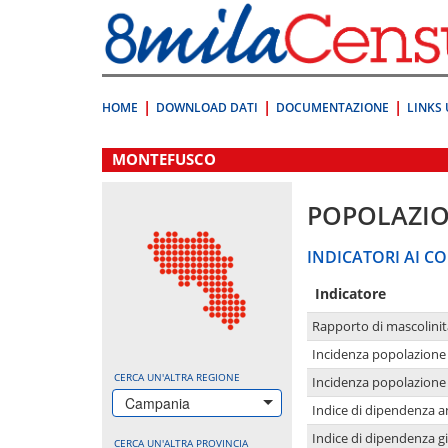
Vai
direttamente
a:
Contenuto
Ricerca
HOME
DOWNLOAD DATI
DOCUMENTAZIONE
LINKS 
.
MONTEFUSCO
POPOLAZI
INDICATORI AI CO
Indicatore
Rapporto di mascolinit
Incidenza popolazione 
CERCA UN'ALTRA REGIONE
Incidenza popolazione 
Campania
Indice di dipendenza a
Indice di dipendenza g
CERCA UN'ALTRA PROVINCIA