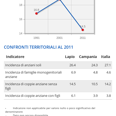
18
16.8
16
14.5
14
1991
2001
2011
CONFRONTI TERRITORIALI AL 2011
Indicatore
Lapio
Campania
Italia
Incidenza di anziani soli
26.4
24.3
27.1
Incidenza di famiglie monogenitoriali
6.9
4.8
4.6
anziane
Incidenza di coppie anziane senza
14.5
10.5
14.2
figli
Incidenza di coppie anziane con figli
6.1
3.9
3.8
-
Indicatore non applicabile per valore nullo o poco significativo del
denominatore
..
Dato non ancora disponibile