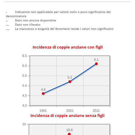
-
Indicatore non applicabile per valore nullo o poco significativo del
denominatore
..
Dato non ancora disponibile
...
Dato non rilevato
....
La mancanza o esiguità del fenomeno rende i valori non significativi
Incidenza di coppie anziane con figli
6.5
6.1
6.0
5.5
5.2
5.0
4.6
4.5
4.0
1991
2001
2011
Incidenza di coppie anziane senza figli
20
18.8