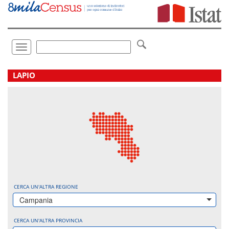
Vai
direttamente
a:
Contenuto
Ricerca
Toggle
navigation
.
LAPIO
CERCA UN'ALTRA REGIONE
Campania
CERCA UN'ALTRA PROVINCIA