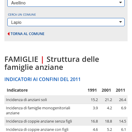
Avellino
CERCA UN COMUNE
Lapio
TORNA AL COMUNE
FAMIGLIE
|
Struttura delle
famiglie anziane
INDICATORI AI CONFINI DEL 2011
Indicatore
1991
2001
2011
Incidenza di anziani soli
15.2
21.2
26.4
Incidenza di famiglie monogenitoriali
3.9
4.2
6.9
anziane
Incidenza di coppie anziane senza figli
16.8
18.8
14.5
Incidenza di coppie anziane con figli
4.6
5.2
6.1