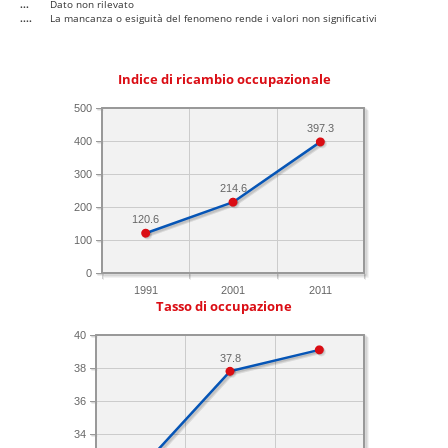
...
Dato non rilevato
....
La mancanza o esiguità del fenomeno rende i valori non significativi
Indice di ricambio occupazionale
500
397.3
400
300
214.6
200
120.6
100
0
1991
2001
2011
Tasso di occupazione
40
37.8
38
36
34