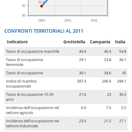
31.9
32
30
1991
2001
2011
CONFRONTI TERRITORIALI AL 2011
Indicatore
Grottolella
Campania
Italia
Tasso di occupazione maschile
49.4
46.4
54.8
Tasso di occupazione
29.1
23.8
36.1
femminile
Tasso di occupazione
39.1
34.6
45
Indice di ricambio
397.3
290.4
298.1
occupazionale
Tasso di occupazione 15-29
21.6
23
36.3
anni
Incidenza dell'occupazione nel
6.9
7.3
5.5
settore agricolo
Incidenza dell'occupazione nel
23.5
21.5
27.1
settore industriale