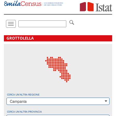
Vai
direttamente
a:
Contenuto
Ricerca
Toggle
navigation
.
GROTTOLELLA
CERCA UN'ALTRA REGIONE
Campania
CERCA UN'ALTRA PROVINCIA