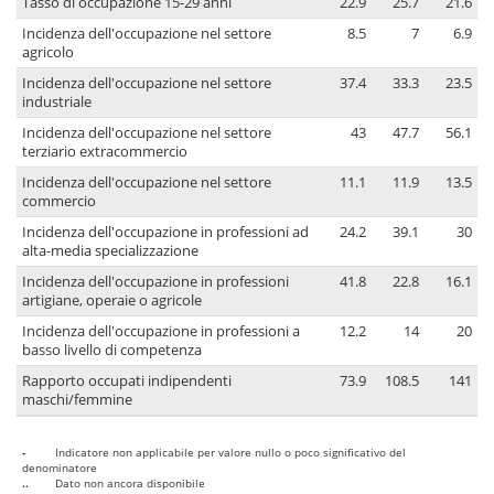
Tasso di occupazione 15-29 anni
22.9
25.7
21.6
Incidenza dell'occupazione nel settore
8.5
7
6.9
agricolo
Incidenza dell'occupazione nel settore
37.4
33.3
23.5
industriale
Incidenza dell'occupazione nel settore
43
47.7
56.1
terziario extracommercio
Incidenza dell'occupazione nel settore
11.1
11.9
13.5
commercio
Incidenza dell'occupazione in professioni ad
24.2
39.1
30
alta-media specializzazione
Incidenza dell'occupazione in professioni
41.8
22.8
16.1
artigiane, operaie o agricole
Incidenza dell'occupazione in professioni a
12.2
14
20
basso livello di competenza
Rapporto occupati indipendenti
73.9
108.5
141
maschi/femmine
-
Indicatore non applicabile per valore nullo o poco significativo del
denominatore
..
Dato non ancora disponibile