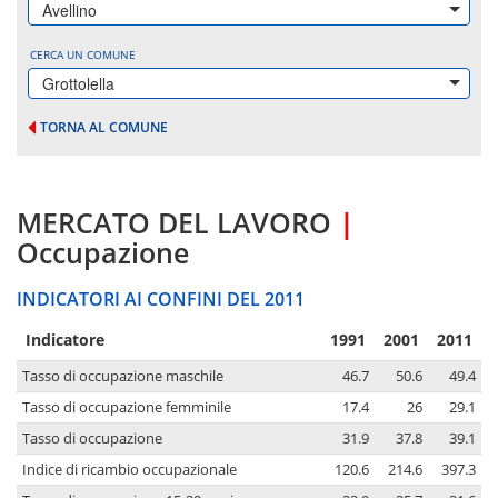
Avellino
CERCA UN COMUNE
Grottolella
TORNA AL COMUNE
MERCATO DEL LAVORO
|
Occupazione
INDICATORI AI CONFINI DEL 2011
Indicatore
1991
2001
2011
Tasso di occupazione maschile
46.7
50.6
49.4
Tasso di occupazione femminile
17.4
26
29.1
Tasso di occupazione
31.9
37.8
39.1
Indice di ricambio occupazionale
120.6
214.6
397.3