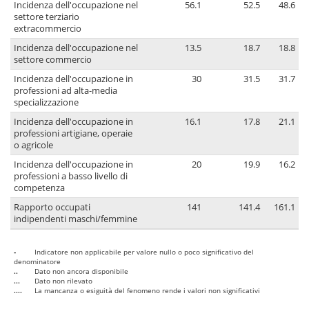
Incidenza dell'occupazione nel
56.1
52.5
48.6
settore terziario
extracommercio
Incidenza dell'occupazione nel
13.5
18.7
18.8
settore commercio
Incidenza dell'occupazione in
30
31.5
31.7
professioni ad alta-media
specializzazione
Incidenza dell'occupazione in
16.1
17.8
21.1
professioni artigiane, operaie
o agricole
Incidenza dell'occupazione in
20
19.9
16.2
professioni a basso livello di
competenza
Rapporto occupati
141
141.4
161.1
indipendenti maschi/femmine
-
Indicatore non applicabile per valore nullo o poco significativo del
denominatore
..
Dato non ancora disponibile
...
Dato non rilevato
....
La mancanza o esiguità del fenomeno rende i valori non significativi