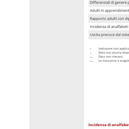
Differenziali di genere 
Adulti in apprendime
Rapporto adulti con di
Incidenza di analfabeti
Uscita precoce dal sist
-
Indicatore non applica
..
Dato non ancora dispo
...
Dato non rilevato
....
La mancanza o esiguità
Incidenza di analfabe