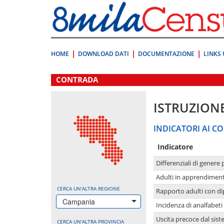
Vai
direttamente
a:
Contenuto
Ricerca
HOME
DOWNLOAD DATI
DOCUMENTAZIONE
LINKS 
.
CONTRADA
ISTRUZION
INDICATORI AI CO
Indicatore
Differenziali di genere 
Adulti in apprendime
CERCA UN'ALTRA REGIONE
Rapporto adulti con di
Campania
Incidenza di analfabeti
Uscita precoce dal sist
CERCA UN'ALTRA PROVINCIA