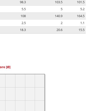
98.3
103.5
101.5
5.5
5
5.2
108
140.9
164.5
2.5
2
1.1
18.3
20.6
15.5
iore
[Ø]