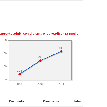
apporto adulti con diploma o laurea/licenza media
150
108
100
73.1
50
21.4
0
1991
2001
2011
Contrada
Campania
Italia