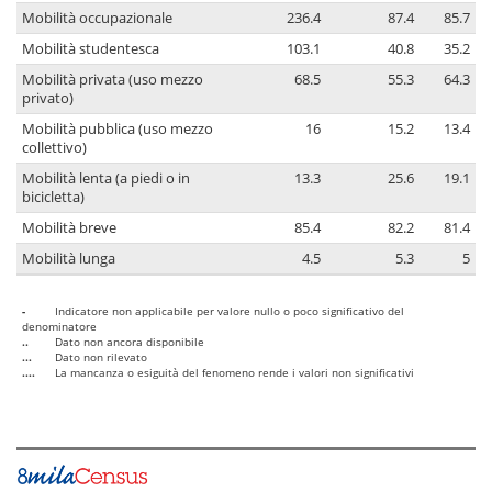
Mobilità occupazionale
236.4
87.4
85.7
Mobilità studentesca
103.1
40.8
35.2
Mobilità privata (uso mezzo
68.5
55.3
64.3
privato)
Mobilità pubblica (uso mezzo
16
15.2
13.4
collettivo)
Mobilità lenta (a piedi o in
13.3
25.6
19.1
bicicletta)
Mobilità breve
85.4
82.2
81.4
Mobilità lunga
4.5
5.3
5
-
Indicatore non applicabile per valore nullo o poco significativo del
denominatore
..
Dato non ancora disponibile
...
Dato non rilevato
....
La mancanza o esiguità del fenomeno rende i valori non significativi