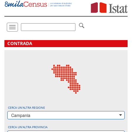
Vai
direttamente
a:
Contenuto
Ricerca
Toggle
navigation
.
CONTRADA
CERCA UN'ALTRA REGIONE
Campania
CERCA UN'ALTRA PROVINCIA