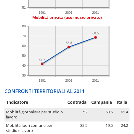
51
1991
2001
2011
Mobilità privata (uso mezzo privato)
80
68.5
70
58.8
60
50
41.7
40
30
1991
2001
2011
CONFRONTI TERRITORIALI AL 2011
Indicatore
Contrada
Campania
Italia
Mobilità giornaliera per studio o
52
50.5
61.4
lavoro
Mobilità fuori comune per
32.5
19.5
24.2
studio o lavoro