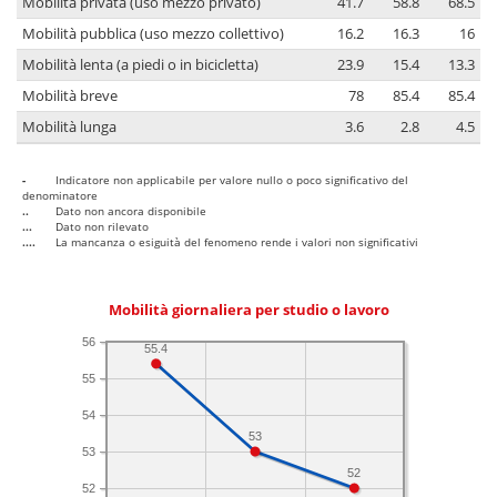
Mobilità privata (uso mezzo privato)
41.7
58.8
68.5
Mobilità pubblica (uso mezzo collettivo)
16.2
16.3
16
Mobilità lenta (a piedi o in bicicletta)
23.9
15.4
13.3
Mobilità breve
78
85.4
85.4
Mobilità lunga
3.6
2.8
4.5
-
Indicatore non applicabile per valore nullo o poco significativo del
denominatore
..
Dato non ancora disponibile
...
Dato non rilevato
....
La mancanza o esiguità del fenomeno rende i valori non significativi
Mobilità giornaliera per studio o lavoro
56
55.4
55
54
53
53
52
52