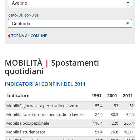
Avellino
CERCA UN COMUNE
Contrada
TORNA AL COMUNE
MOBILITÀ
|
Spostamenti
quotidiani
INDICATORI AI CONFINI DEL 2011
Indicatore
1991
2001
2011
Mobilità giornaliera per studio o lavoro
55.4
53
52
Mobilità fuori comune per studio o lavoro
24.6
30.3
32.5
Mobilità occupazionale
116.4
220
236.4
Mobilità studentesca
51.4
79.8
103.1