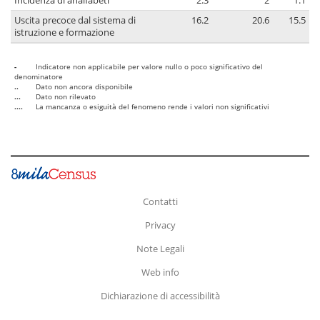
Incidenza di analfabeti
2.3
2
1.1
Uscita precoce dal sistema di
16.2
20.6
15.5
istruzione e formazione
-
Indicatore non applicabile per valore nullo o poco significativo del
denominatore
..
Dato non ancora disponibile
...
Dato non rilevato
....
La mancanza o esiguità del fenomeno rende i valori non significativi
Contatti
Privacy
Note Legali
Web info
Dichiarazione di accessibilità