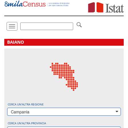
Vai
direttamente
a:
Contenuto
Ricerca
Toggle
navigation
.
BAIANO
CERCA UN'ALTRA REGIONE
Campania
CERCA UN'ALTRA PROVINCIA