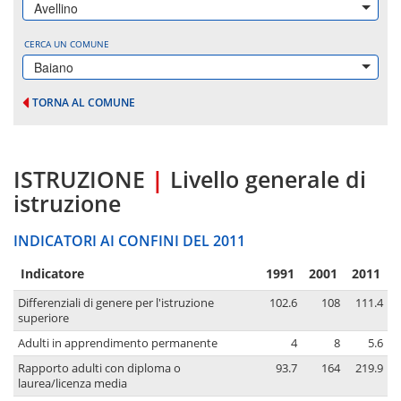
Avellino
CERCA UN COMUNE
Baiano
TORNA AL COMUNE
ISTRUZIONE
|
Livello generale di
istruzione
INDICATORI AI CONFINI DEL 2011
Indicatore
1991
2001
2011
Differenziali di genere per l'istruzione
102.6
108
111.4
superiore
Adulti in apprendimento permanente
4
8
5.6
Rapporto adulti con diploma o
93.7
164
219.9
laurea/licenza media