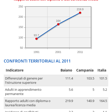
250
219.9
200
164
150
93.7
100
50
1991
2001
2011
CONFRONTI TERRITORIALI AL 2011
Indicatore
Baiano
Campania
Italia
Differenziali di genere per
111.4
103.5
101.5
l'istruzione superiore
Adulti in apprendimento
5.6
5
5.2
permanente
Rapporto adulti con diploma o
219.9
140.9
164.5
laurea/licenza media