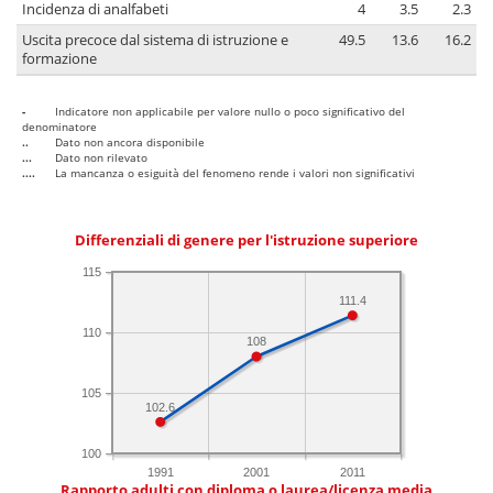
Incidenza di analfabeti
4
3.5
2.3
Uscita precoce dal sistema di istruzione e
49.5
13.6
16.2
formazione
-
Indicatore non applicabile per valore nullo o poco significativo del
denominatore
..
Dato non ancora disponibile
...
Dato non rilevato
....
La mancanza o esiguità del fenomeno rende i valori non significativi
Differenziali di genere per l'istruzione superiore
115
111.4
110
108
105
102.6
100
1991
2001
2011
Rapporto adulti con diploma o laurea/licenza media