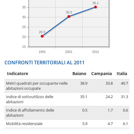
35.1
35
30.3
30
25
20.3
20
15
1991
2001
2011
CONFRONTI TERRITORIALI AL 2011
Indicatore
Baiano
Campania
Italia
Metri quadrati per occupante nelle
38.9
33.8
40.7
abitazioni occupate
Indice di sottoutilizzo delle
35.1
24.2
31.3
abitazioni
Indice di affollamento delle
0.5
1.7
0.6
abitazioni
Mobilità residenziale
5.9
4.7
6.1