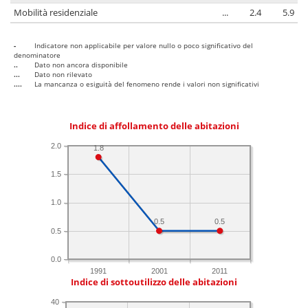
Mobilità residenziale
...
2.4
5.9
-
Indicatore non applicabile per valore nullo o poco significativo del
denominatore
..
Dato non ancora disponibile
...
Dato non rilevato
....
La mancanza o esiguità del fenomeno rende i valori non significativi
Indice di affollamento delle abitazioni
2.0
1.8
1.5
1.0
0.5
0.5
0.5
0.0
1991
2001
2011
Indice di sottoutilizzo delle abitazioni
40