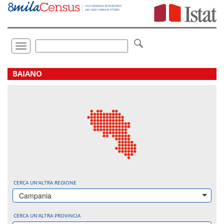
Vai
direttamente
a:
Contenuto
Ricerca
Toggle
navigation
.
BAIANO
CERCA UN'ALTRA REGIONE
Campania
CERCA UN'ALTRA PROVINCIA