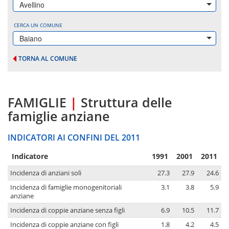
Avellino
CERCA UN COMUNE
Baiano
TORNA AL COMUNE
FAMIGLIE
|
Struttura delle
famiglie anziane
INDICATORI AI CONFINI DEL 2011
Indicatore
1991
2001
2011
Incidenza di anziani soli
27.3
27.9
24.6
Incidenza di famiglie monogenitoriali
3.1
3.8
5.9
anziane
Incidenza di coppie anziane senza figli
6.9
10.5
11.7
Incidenza di coppie anziane con figli
1.8
4.2
4.5