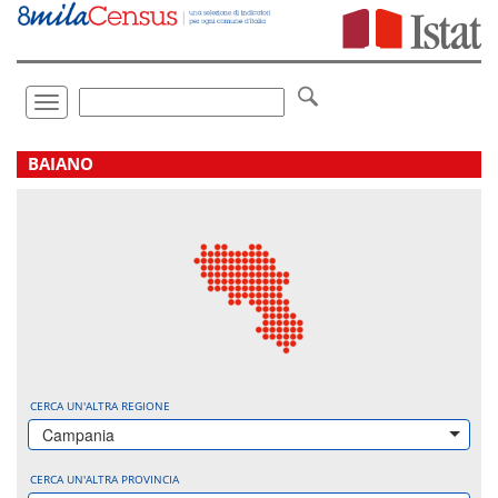
Vai
direttamente
a:
Contenuto
Ricerca
Toggle
navigation
.
BAIANO
CERCA UN'ALTRA REGIONE
Campania
CERCA UN'ALTRA PROVINCIA