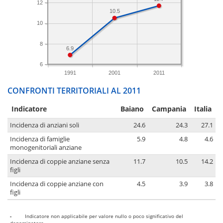
12
10.5
10
8
6.9
6
1991
2001
2011
CONFRONTI TERRITORIALI AL 2011
Indicatore
Baiano
Campania
Italia
Incidenza di anziani soli
24.6
24.3
27.1
Incidenza di famiglie
5.9
4.8
4.6
monogenitoriali anziane
Incidenza di coppie anziane senza
11.7
10.5
14.2
figli
Incidenza di coppie anziane con
4.5
3.9
3.8
figli
-
Indicatore non applicabile per valore nullo o poco significativo del