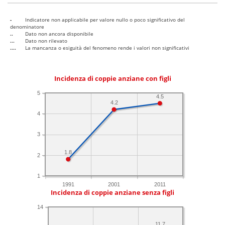
-
Indicatore non applicabile per valore nullo o poco significativo del
denominatore
..
Dato non ancora disponibile
...
Dato non rilevato
....
La mancanza o esiguità del fenomeno rende i valori non significativi
Incidenza di coppie anziane con figli
5
4.5
4.2
4
3
1.8
2
1
1991
2001
2011
Incidenza di coppie anziane senza figli
14
11.7