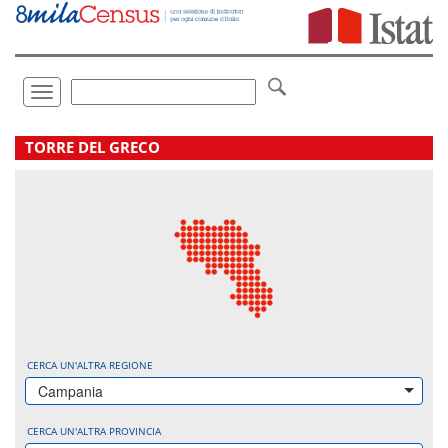
Vai
direttamente
a:
Contenuto
Ricerca
Toggle
navigation
.
TORRE DEL GRECO
CERCA UN'ALTRA REGIONE
Campania
CERCA UN'ALTRA PROVINCIA