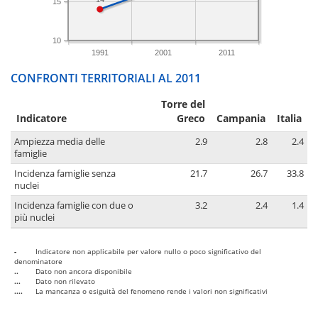
15
10
1991
2001
2011
CONFRONTI TERRITORIALI AL 2011
Torre del
Indicatore
Greco
Campania
Italia
Ampiezza media delle
2.9
2.8
2.4
famiglie
Incidenza famiglie senza
21.7
26.7
33.8
nuclei
Incidenza famiglie con due o
3.2
2.4
1.4
più nuclei
-
Indicatore non applicabile per valore nullo o poco significativo del
denominatore
..
Dato non ancora disponibile
...
Dato non rilevato
....
La mancanza o esiguità del fenomeno rende i valori non significativi