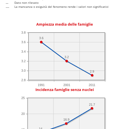
...
Dato non rilevato
....
La mancanza o esiguità del fenomeno rende i valori non significativi
Ampiezza media delle famiglie
3.8
3.6
3.6
3.4
3.2
3.2
3.0
2.9
2.8
1991
2001
2011
Incidenza famiglie senza nuclei
25
21.7
20
16.9
14