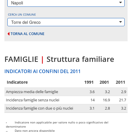
Napoli
CERCA UN COMUNE
Torre del Greco
TORNA AL COMUNE
FAMIGLIE
|
Struttura familiare
INDICATORI AI CONFINI DEL 2011
Indicatore
1991
2001
2011
Ampiezza media delle famiglie
3.6
3.2
2.9
Incidenza famiglie senza nuclei
14
16.9
21.7
Incidenza famiglie con due o più nuclei
3.1
2.8
3.2
-
Indicatore non applicabile per valore nullo o poco significativo del
denominatore
..
Dato non ancora disponibile