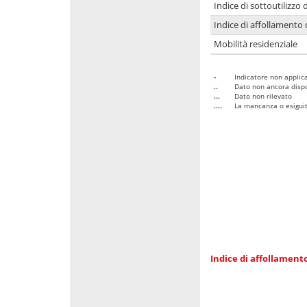
Indice di sottoutilizzo 
Indice di affollamento 
Mobilità residenziale
-
Indicatore non applica
..
Dato non ancora dispo
...
Dato non rilevato
....
La mancanza o esiguità
Indice di affollamento