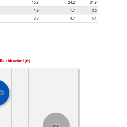
15.8
24.2
31.3
1.9
1.7
0.6
3.8
4.7
6.1
elle abitazioni
[Ø]
ia
Italia