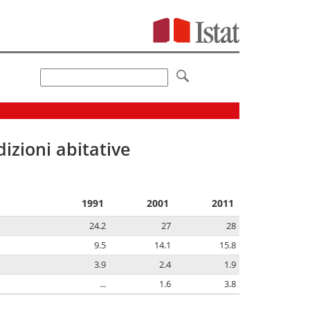
izioni abitative
1991
2001
2011
24.2
27
28
9.5
14.1
15.8
3.9
2.4
1.9
...
1.6
3.8