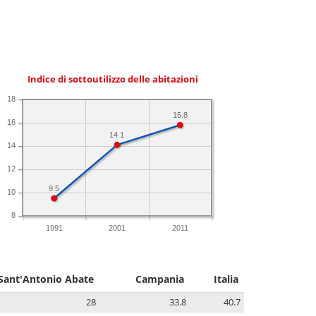
Indice di sottoutilizzo delle abitazioni
18
15.8
16
14.1
14
12
9.5
10
8
1991
2001
2011
Sant'Antonio Abate
Campania
Italia
28
33.8
40.7