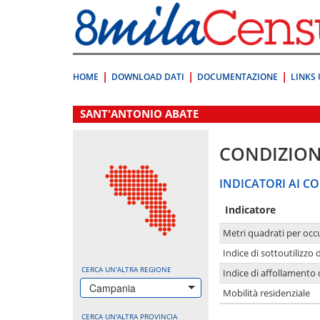
Vai
direttamente
a:
Contenuto
Ricerca
HOME
DOWNLOAD DATI
DOCUMENTAZIONE
LINKS 
.
SANT'ANTONIO ABATE
CONDIZION
INDICATORI AI CO
Indicatore
Metri quadrati per occ
Indice di sottoutilizzo 
CERCA UN'ALTRA REGIONE
Indice di affollamento 
Campania
Mobilità residenziale
CERCA UN'ALTRA PROVINCIA