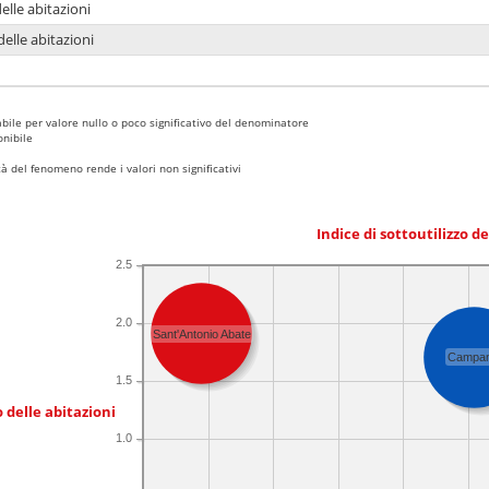
delle abitazioni
delle abitazioni
bile per valore nullo o poco significativo del denominatore
nibile
 del fenomeno rende i valori non significativi
Indice di sottoutilizzo d
2.5
2.0
Sant'Antonio Abate
Campan
1.5
 delle abitazioni
1.0