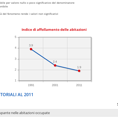
bile per valore nullo o poco significativo del denominatore
nibile
 del fenomeno rende i valori non significativi
Indice di affollamento delle abitazioni
5
3.9
4
3
2.4
1.9
2
1
1991
2001
2011
TORIALI AL 2011
upante nelle abitazioni occupate