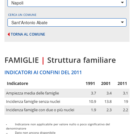
Napoli
CERCA UN COMUNE
Sant'Antonio Abate
TORNA AL COMUNE
FAMIGLIE
|
Struttura familiare
INDICATORI AI CONFINI DEL 2011
Indicatore
1991
2001
2011
Ampiezza media delle famiglie
3.7
3.4
3.1
Incidenza famiglie senza nuclei
10.9
13.8
19
Incidenza famiglie con due o più nuclei
1.9
2.3
2.2
-
Indicatore non applicabile per valore nullo o poco significativo del
denominatore
..
Dato non ancora disponibile