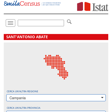
Vai
direttamente
a:
Contenuto
Ricerca
Toggle
navigation
.
SANT'ANTONIO ABATE
CERCA UN'ALTRA REGIONE
Campania
CERCA UN'ALTRA PROVINCIA