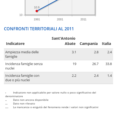
10.9
10
1991
2001
2011
CONFRONTI TERRITORIALI AL 2011
Sant'Antonio
Indicatore
Abate
Campania
Italia
Ampiezza media delle
3.1
2.8
2.4
famiglie
Incidenza famiglie senza
19
26.7
33.8
nuclei
Incidenza famiglie con
2.2
2.4
1.4
due o più nuclei
-
Indicatore non applicabile per valore nullo o poco significativo del
denominatore
..
Dato non ancora disponibile
...
Dato non rilevato
....
La mancanza o esiguità del fenomeno rende i valori non significativi