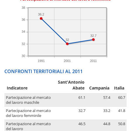
38
36.2
36
34
32.7
32
32
30
1991
2001
2011
CONFRONTI TERRITORIALI AL 2011
Sant'Antonio
Indicatore
Abate
Campania
Italia
Partecipazione al mercato
61.1
57.4
60.7
del lavoro maschile
Partecipazione al mercato
32.7
33.2
41.8
del lavoro femminile
Partecipazione al mercato
46.5
44.8
50.8
del lavoro