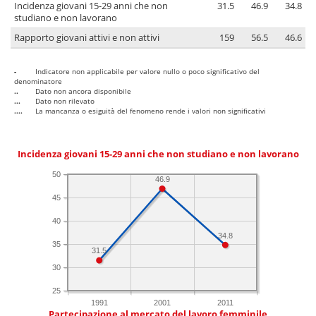
Incidenza giovani 15-29 anni che non
31.5
46.9
34.8
studiano e non lavorano
Rapporto giovani attivi e non attivi
159
56.5
46.6
-
Indicatore non applicabile per valore nullo o poco significativo del
denominatore
..
Dato non ancora disponibile
...
Dato non rilevato
....
La mancanza o esiguità del fenomeno rende i valori non significativi
Incidenza giovani 15-29 anni che non studiano e non lavorano
50
46.9
45
40
34.8
35
31.5
30
25
1991
2001
2011
Partecipazione al mercato del lavoro femminile