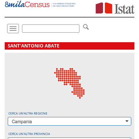
Vai
direttamente
a:
Contenuto
Ricerca
Toggle
navigation
.
SANT'ANTONIO ABATE
CERCA UN'ALTRA REGIONE
Campania
CERCA UN'ALTRA PROVINCIA