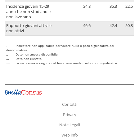
Incidenza giovani 15-29
34.8
35.3
22.5
anni che non studiano e
non lavorano
Rapporto giovani attivi e
46.6
42.4
50.8
non attivi
-
Indicatore non applicabile per valore nullo o poco significativo del
denominatore
..
Dato non ancora disponibile
...
Dato non rilevato
....
La mancanza o esiguità del fenomeno rende i valori non significativi
Contatti
Privacy
Note Legali
Web info