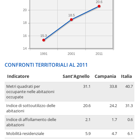
20.6
20
18.5
18
16
15.3
14
1991
2001
2011
CONFRONTI TERRITORIALI AL 2011
Indicatore
Sant'Agnello
Campania
Italia
Metri quadrati per
31.1
33.8
40.7
occupante nelle abitazioni
occupate
Indice di sottoutilizzo delle
20.6
24.2
31.3
abitazioni
Indice di affollamento delle
2.1
1.7
0.6
abitazioni
Mobilità residenziale
5.9
4.7
6.1