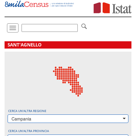
Vai
direttamente
a:
Contenuto
Ricerca
Toggle
navigation
.
SANT'AGNELLO
CERCA UN'ALTRA REGIONE
Campania
CERCA UN'ALTRA PROVINCIA