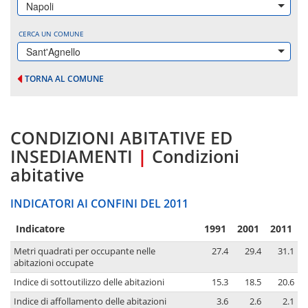
Napoli
CERCA UN COMUNE
Sant'Agnello
TORNA AL COMUNE
CONDIZIONI ABITATIVE ED
INSEDIAMENTI
|
Condizioni
abitative
INDICATORI AI CONFINI DEL 2011
Indicatore
1991
2001
2011
Metri quadrati per occupante nelle
27.4
29.4
31.1
abitazioni occupate
Indice di sottoutilizzo delle abitazioni
15.3
18.5
20.6
Indice di affollamento delle abitazioni
3.6
2.6
2.1