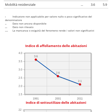
Mobilità residenziale
...
3.6
5.9
-
Indicatore non applicabile per valore nullo o poco significativo del
denominatore
..
Dato non ancora disponibile
...
Dato non rilevato
....
La mancanza o esiguità del fenomeno rende i valori non significativi
Indice di affollamento delle abitazioni
4.0
3.6
3.5
3.0
2.6
2.5
2.1
2.0
1.5
1991
2001
2011
Indice di sottoutilizzo delle abitazioni
22