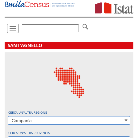
Vai
direttamente
a:
Contenuto
Ricerca
Toggle
navigation
.
SANT'AGNELLO
CERCA UN'ALTRA REGIONE
Campania
CERCA UN'ALTRA PROVINCIA