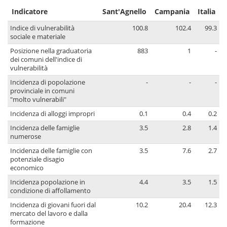
Indicatore
Sant'Agnello
Campania
Italia
Indice di vulnerabilità
100.8
102.4
99.3
sociale e materiale
Posizione nella graduatoria
883
1
-
dei comuni dell'indice di
vulnerabilità
Incidenza di popolazione
-
-
-
provinciale in comuni
"molto vulnerabili"
Incidenza di alloggi impropri
0.1
0.4
0.2
Incidenza delle famiglie
3.5
2.8
1.4
numerose
Incidenza delle famiglie con
3.5
7.6
2.7
potenziale disagio
economico
Incidenza popolazione in
4.4
3.5
1.5
condizione di affollamento
Incidenza di giovani fuori dal
10.2
20.4
12.3
mercato del lavoro e dalla
formazione