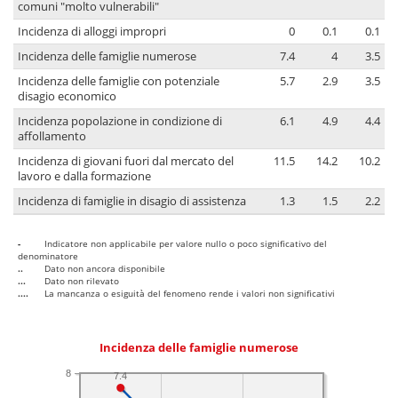
comuni "molto vulnerabili"
Incidenza di alloggi impropri
0
0.1
0.1
Incidenza delle famiglie numerose
7.4
4
3.5
Incidenza delle famiglie con potenziale
5.7
2.9
3.5
disagio economico
Incidenza popolazione in condizione di
6.1
4.9
4.4
affollamento
Incidenza di giovani fuori dal mercato del
11.5
14.2
10.2
lavoro e dalla formazione
Incidenza di famiglie in disagio di assistenza
1.3
1.5
2.2
-
Indicatore non applicabile per valore nullo o poco significativo del
denominatore
..
Dato non ancora disponibile
...
Dato non rilevato
....
La mancanza o esiguità del fenomeno rende i valori non significativi
Incidenza delle famiglie numerose
8
7.4