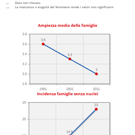
...
Dato non rilevato
....
La mancanza o esiguità del fenomeno rende i valori non significativi
Ampiezza media delle famiglie
3.8
3.6
3.6
3.4
3.3
3.2
3
3.0
2.8
1991
2001
2011
Incidenza famiglie senza nuclei
25
23
20
14.9