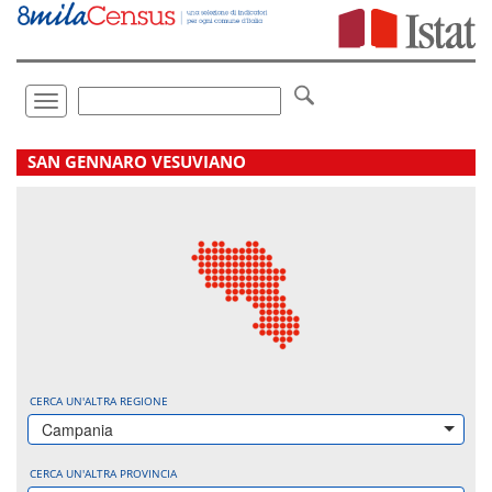
Vai
direttamente
a:
Contenuto
Ricerca
Toggle
navigation
.
SAN GENNARO VESUVIANO
CERCA UN'ALTRA REGIONE
Campania
CERCA UN'ALTRA PROVINCIA