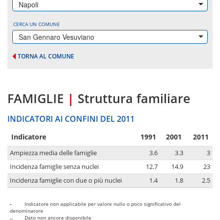
Napoli
CERCA UN COMUNE
San Gennaro Vesuviano
TORNA AL COMUNE
FAMIGLIE
|
Struttura familiare
INDICATORI AI CONFINI DEL 2011
Indicatore
1991
2001
2011
Ampiezza media delle famiglie
3.6
3.3
3
Incidenza famiglie senza nuclei
12.7
14.9
23
Incidenza famiglie con due o più nuclei
1.4
1.8
2.5
-
Indicatore non applicabile per valore nullo o poco significativo del
denominatore
..
Dato non ancora disponibile