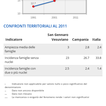
15
12.7
10
1991
2001
2011
CONFRONTI TERRITORIALI AL 2011
San Gennaro
Indicatore
Vesuviano
Campania
Italia
Ampiezza media delle
3
2.8
2.4
famiglie
Incidenza famiglie senza
23
26.7
33.8
nuclei
Incidenza famiglie con
2.5
2.4
1.4
due o più nuclei
-
Indicatore non applicabile per valore nullo o poco significativo del
denominatore
..
Dato non ancora disponibile
...
Dato non rilevato
....
La mancanza o esiguità del fenomeno rende i valori non significativi