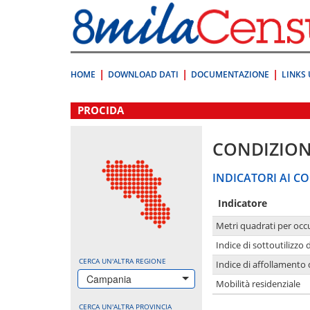
Vai
direttamente
a:
Contenuto
Ricerca
HOME
DOWNLOAD DATI
DOCUMENTAZIONE
LINKS 
.
PROCIDA
CONDIZION
INDICATORI AI CO
Indicatore
Metri quadrati per occ
Indice di sottoutilizzo 
CERCA UN'ALTRA REGIONE
Indice di affollamento 
Campania
Mobilità residenziale
CERCA UN'ALTRA PROVINCIA