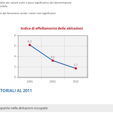
bile per valore nullo o poco significativo del denominatore
nibile
 del fenomeno rende i valori non significativi
Indice di affollamento delle abitazioni
8
6.2
6
4
3.2
1.7
2
0
1991
2001
2011
TORIALI AL 2011
upante nelle abitazioni occupate