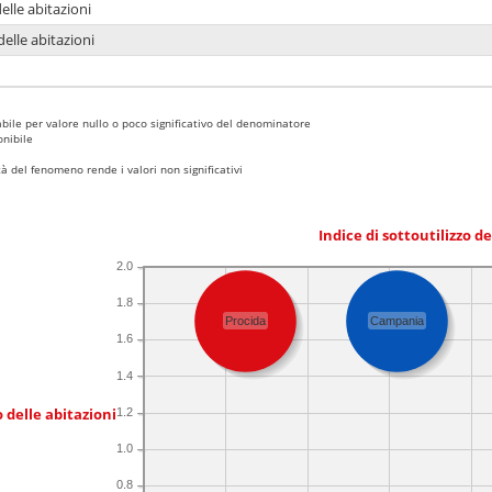
delle abitazioni
delle abitazioni
bile per valore nullo o poco significativo del denominatore
nibile
 del fenomeno rende i valori non significativi
Indice di sottoutilizzo d
2.0
1.8
Procida
Campania
1.6
1.4
 delle abitazioni
1.2
1.0
0.8