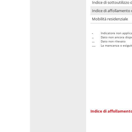
Indice di sottoutilizzo 
Indice di affollamento 
Mobilità residenziale
-
Indicatore non applica
..
Dato non ancora dispo
...
Dato non rilevato
....
La mancanza o esiguità
Indice di affollamento