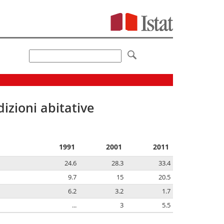
izioni abitative
1991
2001
2011
24.6
28.3
33.4
9.7
15
20.5
6.2
3.2
1.7
...
3
5.5