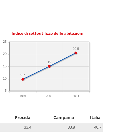
Indice di sottoutilizzo delle abitazioni
25
20.5
20
15
15
9.7
10
5
1991
2001
2011
Procida
Campania
Italia
33.4
33.8
40.7