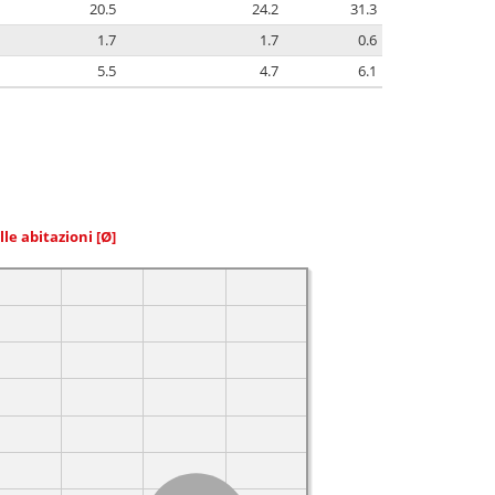
20.5
24.2
31.3
1.7
1.7
0.6
5.5
4.7
6.1
elle abitazioni
[Ø]