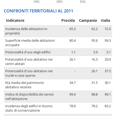
1991
2001
2011
CONFRONTI TERRITORIALI AL 2011
Indicatore
Procida
Campania
Italia
Incidenza delle abitazioni in
65.3
62.2
72.5
proprietà
Superficie media delle abitazioni
80.4
95.6
99.3
occupate
Potenzialità d'uso degli edifici
1.1
5.9
5.1
Potenzialità d'uso abitativo nei
26.1
16.3
20.9
centri abitati
Potenzialità d'uso abitativo nei
-
26.1
37.5
nuclei e case sparse
Età media del patrimonio
34.7
31.5
30.1
abitativo recente
Indice di disponibilità dei servizi
99.4
98.8
99.1
nell'abitazione
Incidenza degli edifici in buono
78.9
78.2
83.2
stato di conservazione