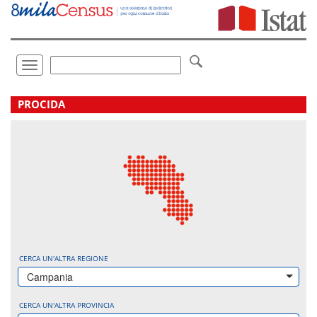
Vai
direttamente
a:
Contenuto
Ricerca
Toggle
navigation
.
PROCIDA
CERCA UN'ALTRA REGIONE
Campania
CERCA UN'ALTRA PROVINCIA