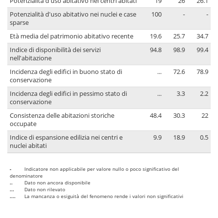
Potenzialità d'uso abitativo nei centri abitati
19
26
26.1
Potenzialità d'uso abitativo nei nuclei e case
100
-
-
sparse
Età media del patrimonio abitativo recente
19.6
25.7
34.7
Indice di disponibilità dei servizi
94.8
98.9
99.4
nell'abitazione
Incidenza degli edifici in buono stato di
...
72.6
78.9
conservazione
Incidenza degli edifici in pessimo stato di
...
3.3
2.2
conservazione
Consistenza delle abitazioni storiche
48.4
30.3
22
occupate
Indice di espansione edilizia nei centri e
9.9
18.9
0.5
nuclei abitati
-
Indicatore non applicabile per valore nullo o poco significativo del
denominatore
..
Dato non ancora disponibile
...
Dato non rilevato
....
La mancanza o esiguità del fenomeno rende i valori non significativi