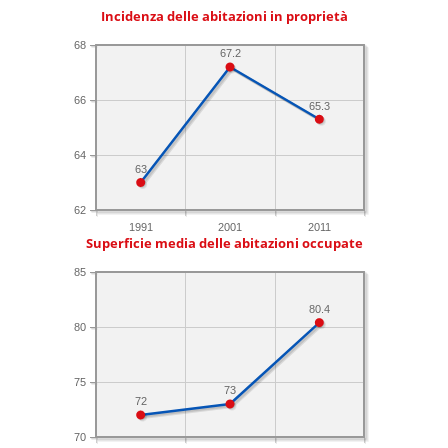
Incidenza delle abitazioni in proprietà
68
67.2
66
65.3
64
63
62
1991
2001
2011
Superficie media delle abitazioni occupate
85
80.4
80
75
73
72
70