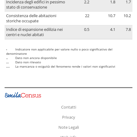
Incidenza degli edifici in pessimo
2.2
1.8
1.7
stato di conservazione
Consistenza delle abitazioni
22
10.7
10.2
storiche occupate
Indice di espansione edilizia nei
0.5
4.1
7.8
centri e nuclei abitati
-
Indicatore non applicabile per valore nullo o poco significativo del
denominatore
..
Dato non ancora disponibile
...
Dato non rilevato
....
La mancanza o esiguità del fenomeno rende i valori non significativi
Contatti
Privacy
Note Legali