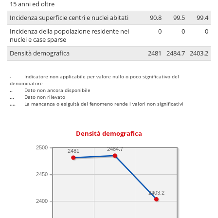
15 anni ed oltre
Incidenza superficie centri e nuclei abitati
90.8
99.5
99.4
Incidenza della popolazione residente nei
0
0
0
nuclei e case sparse
Densità demografica
2481
2484.7
2403.2
-
Indicatore non applicabile per valore nullo o poco significativo del
denominatore
..
Dato non ancora disponibile
...
Dato non rilevato
....
La mancanza o esiguità del fenomeno rende i valori non significativi
Densità demografica
2500
2484.7
2481
2450
2403.2
2400