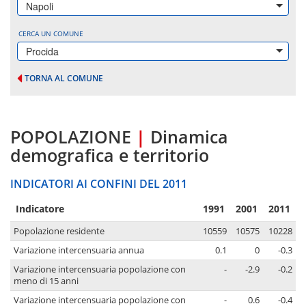
Napoli
CERCA UN COMUNE
Procida
TORNA AL COMUNE
POPOLAZIONE
|
Dinamica
demografica e territorio
INDICATORI AI CONFINI DEL 2011
Indicatore
1991
2001
2011
Popolazione residente
10559
10575
10228
Variazione intercensuaria annua
0.1
0
-0.3
Variazione intercensuaria popolazione con
-
-2.9
-0.2
meno di 15 anni
Variazione intercensuaria popolazione con
-
0.6
-0.4