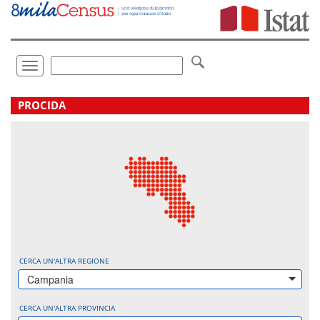
Vai
direttamente
a:
Contenuto
Ricerca
Toggle
navigation
.
PROCIDA
CERCA UN'ALTRA REGIONE
Campania
CERCA UN'ALTRA PROVINCIA