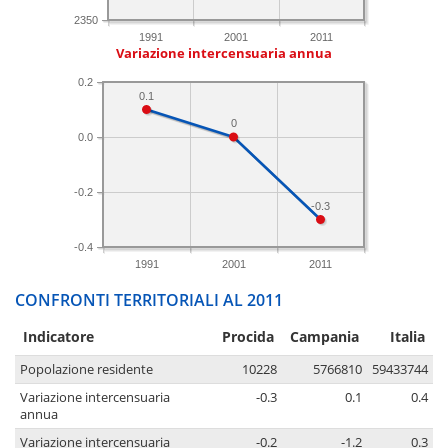
2350
1991
2001
2011
Variazione intercensuaria annua
0.2
0.1
0
0.0
-0.2
-0.3
-0.4
1991
2001
2011
CONFRONTI TERRITORIALI AL 2011
Indicatore
Procida
Campania
Italia
Popolazione residente
10228
5766810
59433744
Variazione intercensuaria
-0.3
0.1
0.4
annua
Variazione intercensuaria
-0.2
-1.2
0.3