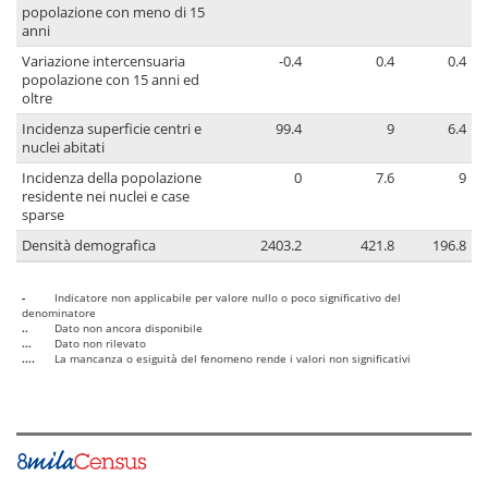
popolazione con meno di 15
anni
Variazione intercensuaria
-0.4
0.4
0.4
popolazione con 15 anni ed
oltre
Incidenza superficie centri e
99.4
9
6.4
nuclei abitati
Incidenza della popolazione
0
7.6
9
residente nei nuclei e case
sparse
Densità demografica
2403.2
421.8
196.8
-
Indicatore non applicabile per valore nullo o poco significativo del
denominatore
..
Dato non ancora disponibile
...
Dato non rilevato
....
La mancanza o esiguità del fenomeno rende i valori non significativi