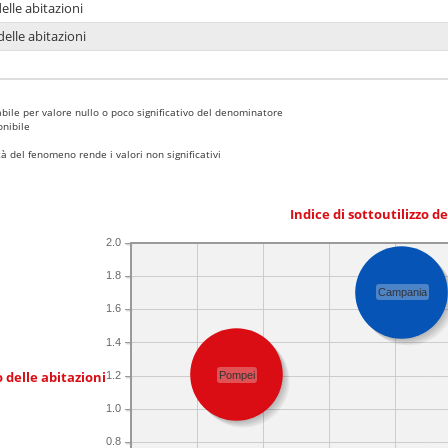
delle abitazioni
delle abitazioni
bile per valore nullo o poco significativo del denominatore
nibile
 del fenomeno rende i valori non significativi
Indice di sottoutilizzo d
2.0
1.8
Campania
1.6
1.4
 delle abitazioni
1.2
Pompei
1.0
0.8