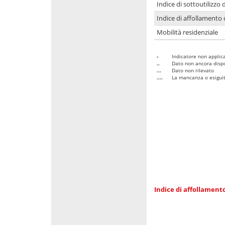
Indice di sottoutilizzo 
Indice di affollamento 
Mobilità residenziale
-
Indicatore non applica
..
Dato non ancora dispo
...
Dato non rilevato
....
La mancanza o esiguità
Indice di affollamento