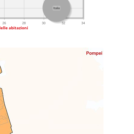
Italia
26
28
30
32
34
delle abitazioni