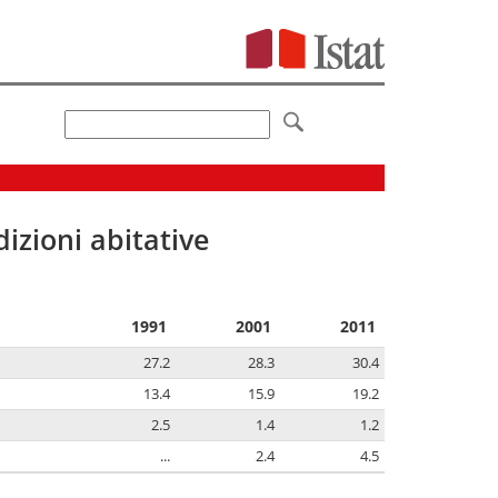
izioni abitative
1991
2001
2011
27.2
28.3
30.4
13.4
15.9
19.2
2.5
1.4
1.2
...
2.4
4.5