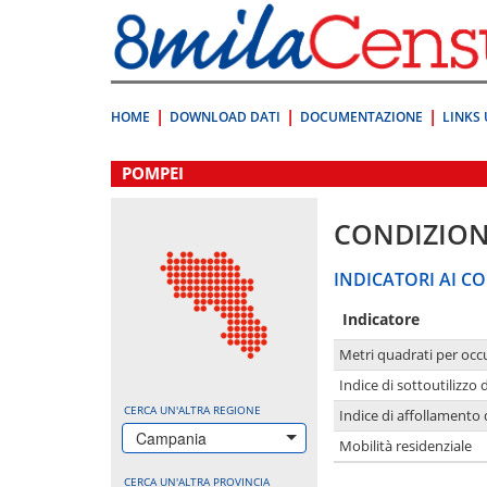
Vai
direttamente
a:
Contenuto
Ricerca
HOME
DOWNLOAD DATI
DOCUMENTAZIONE
LINKS 
.
POMPEI
CONDIZION
INDICATORI AI CO
Indicatore
Metri quadrati per occ
Indice di sottoutilizzo 
CERCA UN'ALTRA REGIONE
Indice di affollamento 
Campania
Mobilità residenziale
CERCA UN'ALTRA PROVINCIA