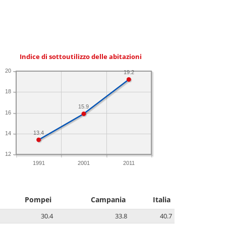
Indice di sottoutilizzo delle abitazioni
20
19.2
18
15.9
16
13.4
14
12
1991
2001
2011
Pompei
Campania
Italia
30.4
33.8
40.7