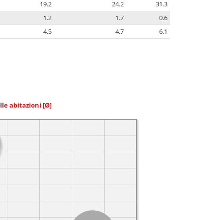
19.2
24.2
31.3
1.2
1.7
0.6
4.5
4.7
6.1
elle abitazioni
[Ø]