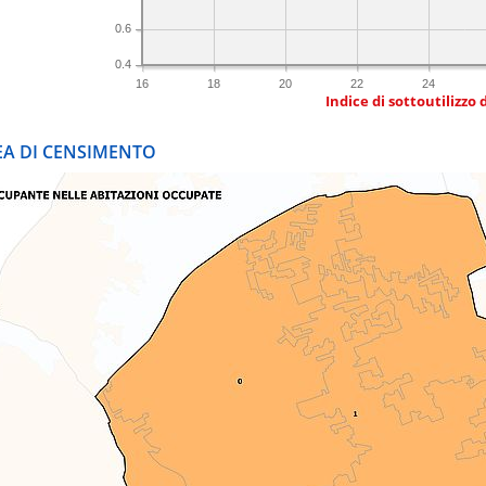
0.6
0.4
16
18
20
22
24
Indice di sottoutilizzo 
REA DI CENSIMENTO