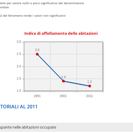
bile per valore nullo o poco significativo del denominatore
nibile
 del fenomeno rende i valori non significativi
Indice di affollamento delle abitazioni
3.0
2.5
2.5
2.0
1.4
1.5
1.2
1.0
1991
2001
2011
TORIALI AL 2011
upante nelle abitazioni occupate