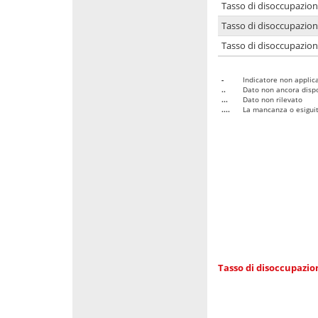
Tasso di disoccupazio
Tasso di disoccupazio
Tasso di disoccupazion
-
Indicatore non applica
..
Dato non ancora dispo
...
Dato non rilevato
....
La mancanza o esiguità
Tasso di disoccupazi