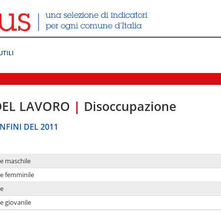
UTILI
DEL LAVORO
|
Disoccupazione
NFINI DEL 2011
ne maschile
ne femminile
ne
e giovanile