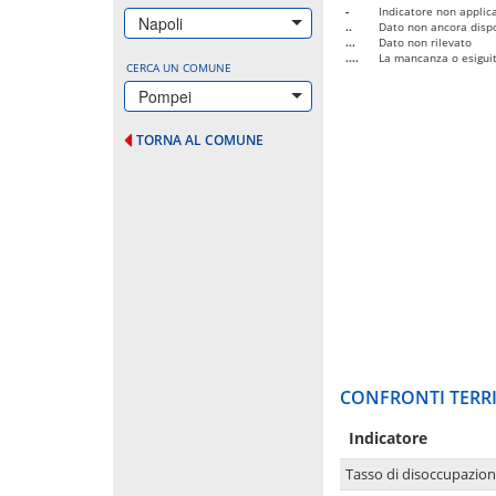
-
Indicatore non applica
Napoli
..
Dato non ancora dispo
...
Dato non rilevato
....
La mancanza o esiguità
CERCA UN COMUNE
Pompei
TORNA AL COMUNE
CONFRONTI TERRI
Indicatore
Tasso di disoccupazio