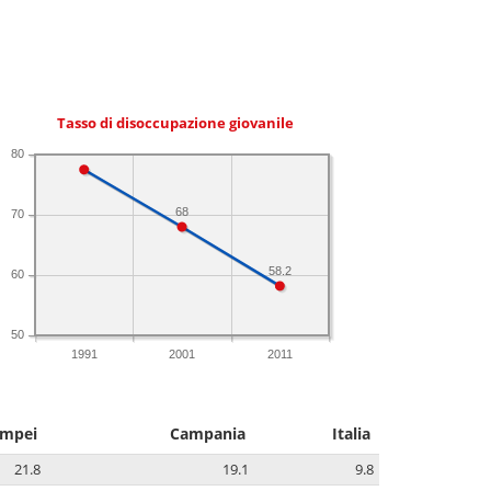
Tasso di disoccupazione giovanile
80
68
70
58.2
60
50
1991
2001
2011
mpei
Campania
Italia
21.8
19.1
9.8