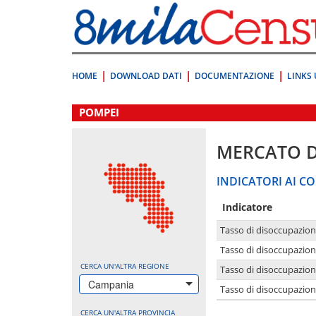
Vai
direttamente
a:
Contenuto
Ricerca
HOME
DOWNLOAD DATI
DOCUMENTAZIONE
LINKS 
.
POMPEI
MERCATO 
INDICATORI AI CO
Indicatore
Tasso di disoccupazio
Tasso di disoccupazio
CERCA UN'ALTRA REGIONE
Tasso di disoccupazio
Campania
Tasso di disoccupazion
CERCA UN'ALTRA PROVINCIA