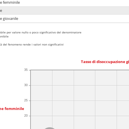
ne femminile
ne
e giovanile
bile per valore nullo o poco significativo del denominatore
nibile
 del fenomeno rende i valori non significativi
Tasso di disoccupazione g
35
30
25
one femminile
20