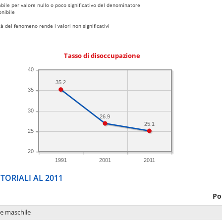
bile per valore nullo o poco significativo del denominatore
nibile
 del fenomeno rende i valori non significativi
Tasso di disoccupazione
40
35.2
35
30
26.9
25.1
25
20
1991
2001
2011
TORIALI AL 2011
Po
ne maschile