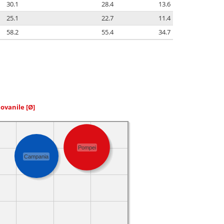
30.1
28.4
13.6
25.1
22.7
11.4
58.2
55.4
34.7
iovanile
[Ø]
Pompei
Campania