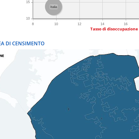
15
Italia
10
8
10
12
14
16
Tasso di disoccupazione
REA DI CENSIMENTO