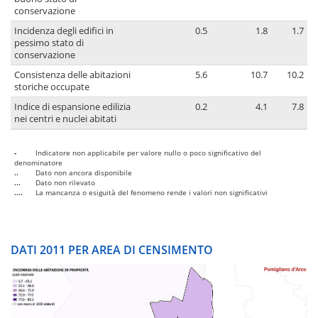
conservazione
Incidenza degli edifici in
0.5
1.8
1.7
pessimo stato di
conservazione
Consistenza delle abitazioni
5.6
10.7
10.2
storiche occupate
Indice di espansione edilizia
0.2
4.1
7.8
nei centri e nuclei abitati
-
Indicatore non applicabile per valore nullo o poco significativo del
denominatore
..
Dato non ancora disponibile
...
Dato non rilevato
....
La mancanza o esiguità del fenomeno rende i valori non significativi
DATI 2011 PER AREA DI CENSIMENTO