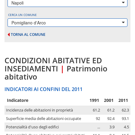
Napoli
CERCA UN COMUNE
Pomigliano d'Arco
TORNA AL COMUNE
CONDIZIONI ABITATIVE ED
INSEDIAMENTI
|
Patrimonio
abitativo
INDICATORI AI CONFINI DEL 2011
Indicatore
1991
2001
2011
Incidenza delle abitazioni in proprietà
61.2
61.2
62.3
Superficie media delle abitazioni occupate
92
92.4
93.1
Potenzialità d'uso degli edifici
...
3.9
4.5