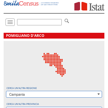
Vai
direttamente
a:
Contenuto
Ricerca
Toggle
navigation
.
POMIGLIANO D'ARCO
CERCA UN'ALTRA REGIONE
Campania
CERCA UN'ALTRA PROVINCIA