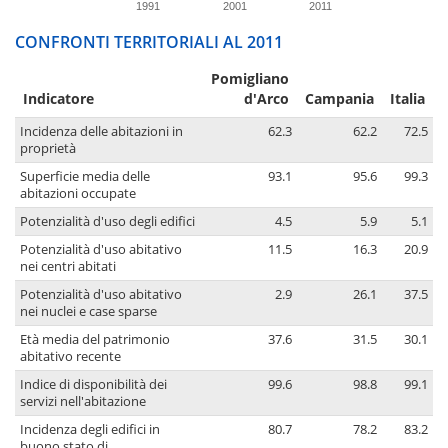
1991
2001
2011
CONFRONTI TERRITORIALI AL 2011
Pomigliano
Indicatore
d'Arco
Campania
Italia
Incidenza delle abitazioni in
62.3
62.2
72.5
proprietà
Superficie media delle
93.1
95.6
99.3
abitazioni occupate
Potenzialità d'uso degli edifici
4.5
5.9
5.1
Potenzialità d'uso abitativo
11.5
16.3
20.9
nei centri abitati
Potenzialità d'uso abitativo
2.9
26.1
37.5
nei nuclei e case sparse
Età media del patrimonio
37.6
31.5
30.1
abitativo recente
Indice di disponibilità dei
99.6
98.8
99.1
servizi nell'abitazione
Incidenza degli edifici in
80.7
78.2
83.2
buono stato di