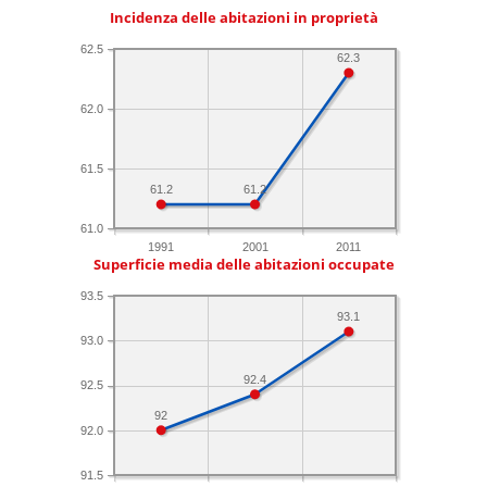
Incidenza delle abitazioni in proprietà
62.5
62.3
62.0
61.5
61.2
61.2
61.0
1991
2001
2011
Superficie media delle abitazioni occupate
93.5
93.1
93.0
92.4
92.5
92
92.0
91.5