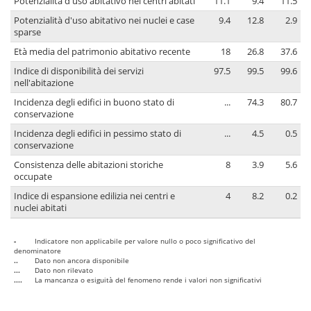
Potenzialità d'uso abitativo nei centri abitati
11.1
9.4
11.5
Potenzialità d'uso abitativo nei nuclei e case
9.4
12.8
2.9
sparse
Età media del patrimonio abitativo recente
18
26.8
37.6
Indice di disponibilità dei servizi
97.5
99.5
99.6
nell'abitazione
Incidenza degli edifici in buono stato di
...
74.3
80.7
conservazione
Incidenza degli edifici in pessimo stato di
...
4.5
0.5
conservazione
Consistenza delle abitazioni storiche
8
3.9
5.6
occupate
Indice di espansione edilizia nei centri e
4
8.2
0.2
nuclei abitati
-
Indicatore non applicabile per valore nullo o poco significativo del
denominatore
..
Dato non ancora disponibile
...
Dato non rilevato
....
La mancanza o esiguità del fenomeno rende i valori non significativi