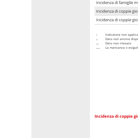
Incidenza di famiglie m
Incidenza di coppie giov
Incidenza di coppie giov
-
Indicatore non applica
..
Dato non ancora dispo
...
Dato non rilevato
....
La mancanza o esiguità
Incidenza di coppie gi