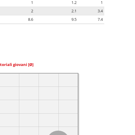
1
1.2
1
2
2.1
3.4
8.6
9.5
7.4
toriali giovani
[Ø]