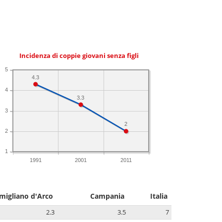
Incidenza di coppie giovani senza figli
5
4.3
4
3.3
3
2
2
1
1991
2001
2011
migliano d'Arco
Campania
Italia
2.3
3.5
7