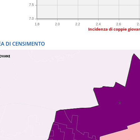
7.5
7.0
1.8
2.0
2.2
2.4
2.6
2.
Incidenza di coppie giovan
REA DI CENSIMENTO