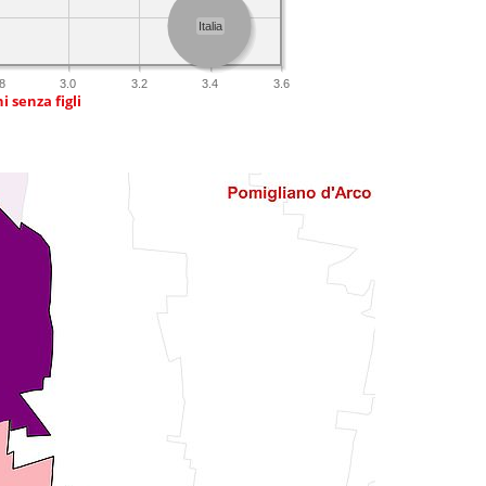
Italia
8
3.0
3.2
3.4
3.6
i senza figli