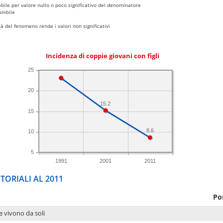
bile per valore nullo o poco significativo del denominatore
nibile
 del fenomeno rende i valori non significativi
Incidenza di coppie giovani con figli
25
20
15.2
15
8.6
10
5
1991
2001
2011
TORIALI AL 2011
Po
e vivono da soli