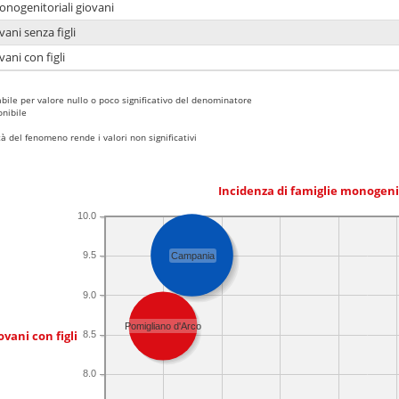
onogenitoriali giovani
ani senza figli
ani con figli
bile per valore nullo o poco significativo del denominatore
nibile
 del fenomeno rende i valori non significativi
Incidenza di famiglie monogeni
10.0
9.5
Campania
9.0
Pomigliano d'Arco
ovani con figli
8.5
8.0