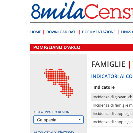
Vai
direttamente
a:
Contenuto
Ricerca
HOME
DOWNLOAD DATI
DOCUMENTAZIONE
LINKS 
.
POMIGLIANO D'ARCO
FAMIGLIE
|
INDICATORI AI CO
Indicatore
Incidenza di giovani ch
Incidenza di famiglie m
CERCA UN'ALTRA REGIONE
Incidenza di coppie giov
Campania
Incidenza di coppie giov
CERCA UN'ALTRA PROVINCIA