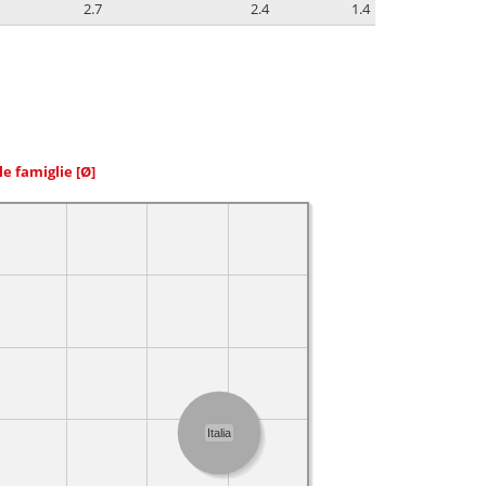
2.7
2.4
1.4
le famiglie
[Ø]
Italia