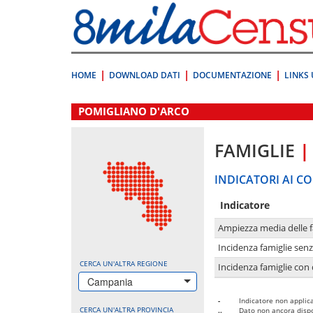
Vai
direttamente
a:
Contenuto
Ricerca
HOME
DOWNLOAD DATI
DOCUMENTAZIONE
LINKS 
.
POMIGLIANO D'ARCO
FAMIGLIE
|
INDICATORI AI CO
Indicatore
Ampiezza media delle f
Incidenza famiglie senz
CERCA UN'ALTRA REGIONE
Incidenza famiglie con 
Campania
-
Indicatore non applica
CERCA UN'ALTRA PROVINCIA
..
Dato non ancora dispo