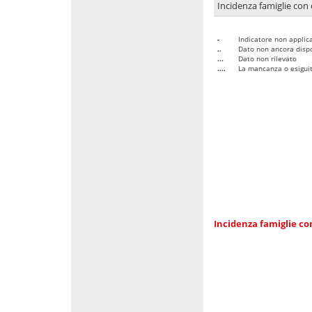
Incidenza famiglie con 
-
Indicatore non applica
..
Dato non ancora dispo
...
Dato non rilevato
....
La mancanza o esiguità
Incidenza famiglie co