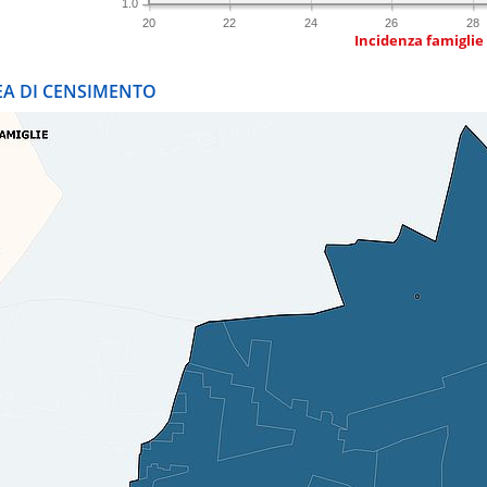
1.0
20
22
24
26
28
Incidenza famiglie
REA DI CENSIMENTO