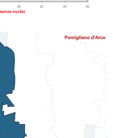
30
32
34
36
 senza nuclei