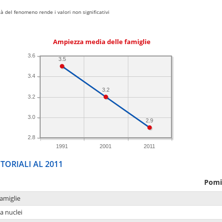
 del fenomeno rende i valori non significativi
Ampiezza media delle famiglie
3.6
3.5
3.4
3.2
3.2
3.0
2.9
2.8
1991
2001
2011
TORIALI AL 2011
Pomi
amiglie
a nuclei