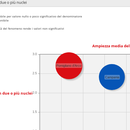
due o più nuclei
bile per valore nullo o poco significativo del denominatore
nibile
 del fenomeno rende i valori non significativi
Ampiezza media del
3.0
Pomigliano d'Arco
2.5
Campania
n due o più nuclei
2.0
1.5