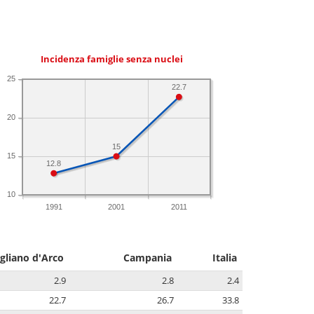
Incidenza famiglie senza nuclei
25
22.7
20
15
15
12.8
10
1991
2001
2011
gliano d'Arco
Campania
Italia
2.9
2.8
2.4
22.7
26.7
33.8