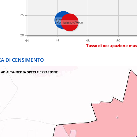
25
Campania
Pomigliano d'Arco
20
44
46
48
50
Tasso di occupazione mas
REA DI CENSIMENTO