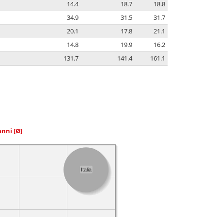
14.4
18.7
18.8
34.9
31.5
31.7
20.1
17.8
21.1
14.8
19.9
16.2
131.7
141.4
161.1
 anni
[Ø]
Italia