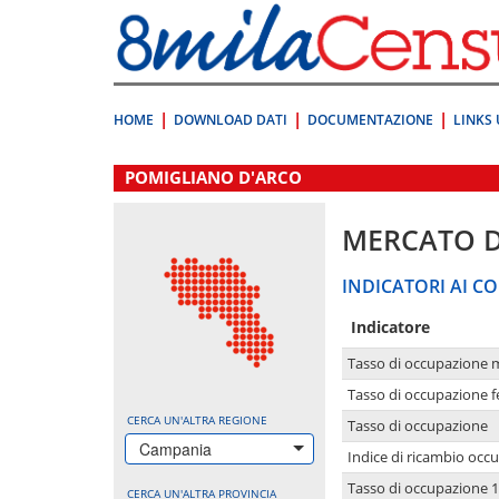
Vai
direttamente
a:
Contenuto
Ricerca
HOME
DOWNLOAD DATI
DOCUMENTAZIONE
LINKS 
.
POMIGLIANO D'ARCO
MERCATO 
INDICATORI AI CO
Indicatore
Tasso di occupazione 
Tasso di occupazione 
CERCA UN'ALTRA REGIONE
Tasso di occupazione
Campania
Indice di ricambio occ
Tasso di occupazione 1
CERCA UN'ALTRA PROVINCIA