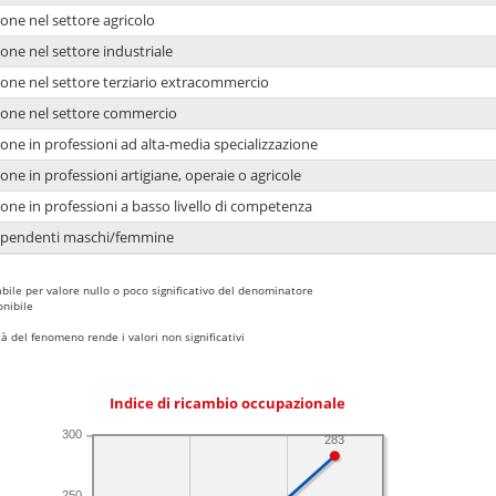
one nel settore agricolo
one nel settore industriale
ione nel settore terziario extracommercio
ione nel settore commercio
one in professioni ad alta-media specializzazione
one in professioni artigiane, operaie o agricole
one in professioni a basso livello di competenza
dipendenti maschi/femmine
bile per valore nullo o poco significativo del denominatore
nibile
 del fenomeno rende i valori non significativi
Indice di ricambio occupazionale
300
283
250