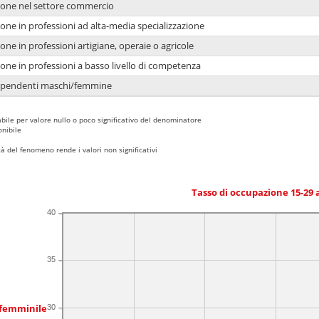
ione nel settore commercio
one in professioni ad alta-media specializzazione
one in professioni artigiane, operaie o agricole
one in professioni a basso livello di competenza
dipendenti maschi/femmine
bile per valore nullo o poco significativo del denominatore
nibile
 del fenomeno rende i valori non significativi
Tasso di occupazione 15-29
40
35
 femminile
30