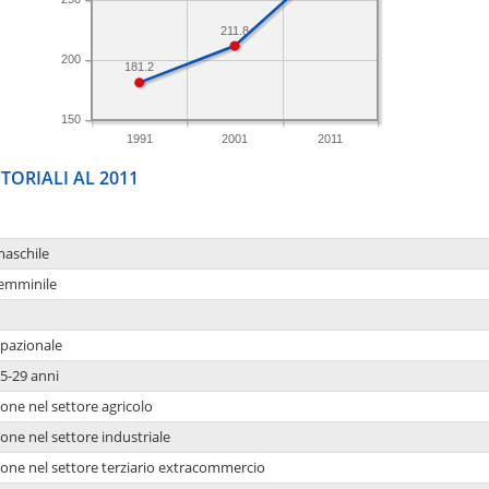
211.8
200
181.2
150
1991
2001
2011
TORIALI AL 2011
maschile
femminile
upazionale
5-29 anni
one nel settore agricolo
one nel settore industriale
ione nel settore terziario extracommercio