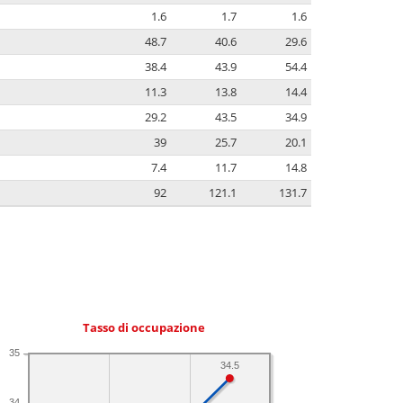
1.6
1.7
1.6
48.7
40.6
29.6
38.4
43.9
54.4
11.3
13.8
14.4
29.2
43.5
34.9
39
25.7
20.1
7.4
11.7
14.8
92
121.1
131.7
Tasso di occupazione
35
34.5
34