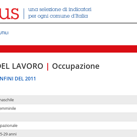
UTILI
DEL LAVORO
|
Occupazione
NFINI DEL 2011
maschile
femminile
upazionale
5-29 anni