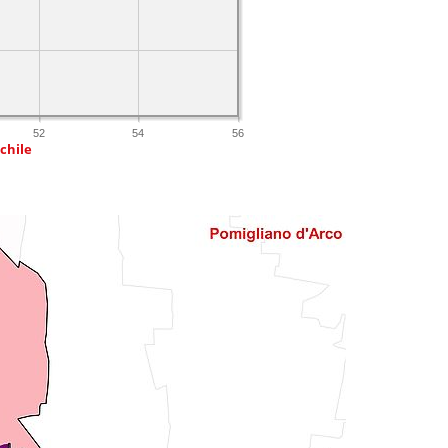
52
54
56
chile