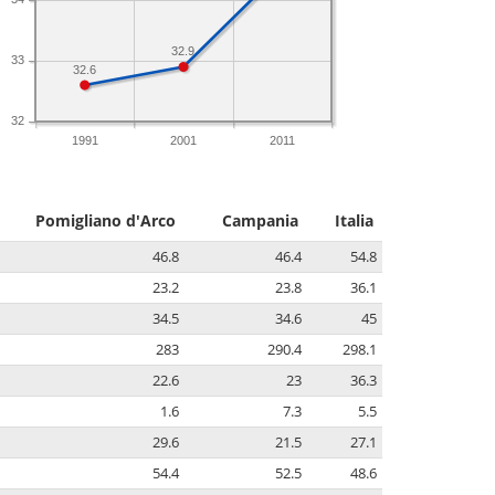
32.9
33
32.6
32
1991
2001
2011
Pomigliano d'Arco
Campania
Italia
46.8
46.4
54.8
23.2
23.8
36.1
34.5
34.6
45
283
290.4
298.1
22.6
23
36.3
1.6
7.3
5.5
29.6
21.5
27.1
54.4
52.5
48.6