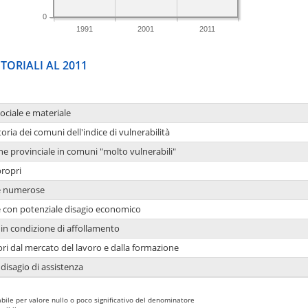
0
1991
2001
2011
TORIALI AL 2011
sociale e materiale
oria dei comuni dell'indice di vulnerabilità
ne provinciale in comuni "molto vulnerabili"
propri
ie numerose
ie con potenziale disagio economico
in condizione di affollamento
ori dal mercato del lavoro e dalla formazione
 disagio di assistenza
bile per valore nullo o poco significativo del denominatore