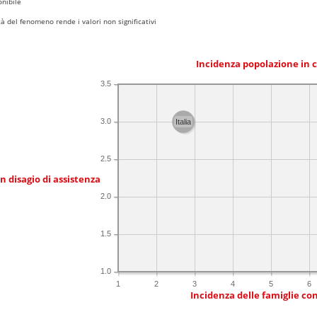
nibile
 del fenomeno rende i valori non significativi
Incidenza popolazione in 
3.5
3.0
Italia
2.5
in disagio di assistenza
2.0
1.5
1.0
1
2
3
4
5
6
Incidenza delle famiglie co