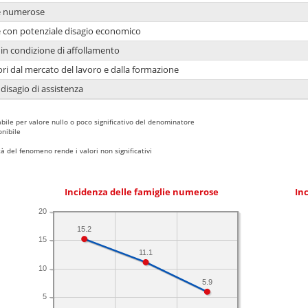
ie numerose
ie con potenziale disagio economico
in condizione di affollamento
ori dal mercato del lavoro e dalla formazione
 disagio di assistenza
bile per valore nullo o poco significativo del denominatore
nibile
 del fenomeno rende i valori non significativi
Incidenza delle famiglie numerose
Inc
20
15.2
15
11.1
10
5.9
5