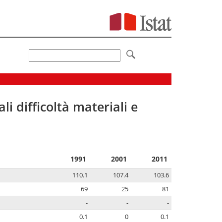
li difficoltà materiali e
1991
2001
2011
110.1
107.4
103.6
69
25
81
-
-
-
0.1
0
0.1