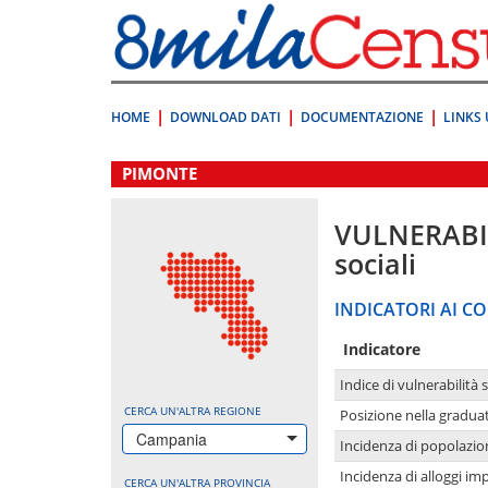
Vai
direttamente
a:
Contenuto
Ricerca
HOME
DOWNLOAD DATI
DOCUMENTAZIONE
LINKS 
.
PIMONTE
VULNERABI
sociali
INDICATORI AI CO
Indicatore
Indice di vulnerabilità 
CERCA UN'ALTRA REGIONE
Posizione nella graduat
Campania
Incidenza di popolazio
Incidenza di alloggi im
CERCA UN'ALTRA PROVINCIA