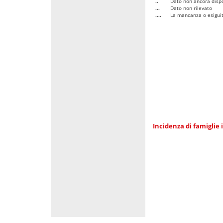
..
Dato non ancora dispo
...
Dato non rilevato
....
La mancanza o esiguità
Incidenza di famiglie 