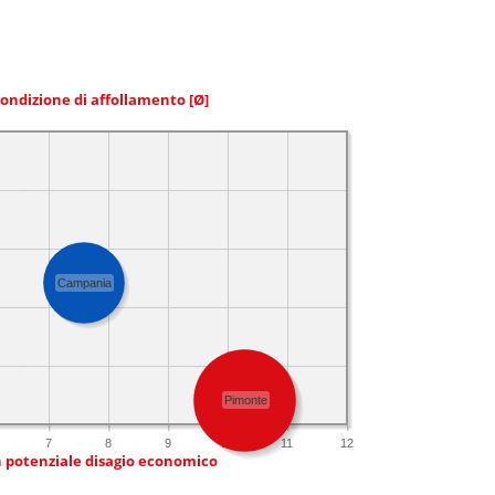
condizione di affollamento
[Ø]
Campania
Pimonte
7
8
9
10
11
12
n potenziale disagio economico