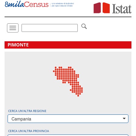
Vai
direttamente
a:
Contenuto
Ricerca
Toggle
navigation
.
PIMONTE
CERCA UN'ALTRA REGIONE
Campania
CERCA UN'ALTRA PROVINCIA