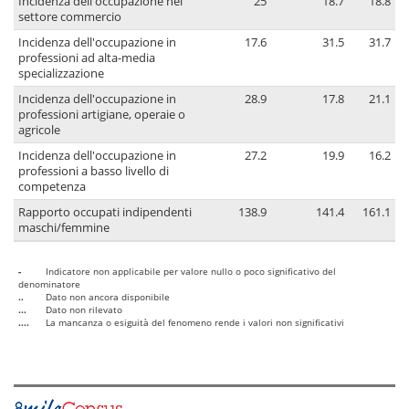
Incidenza dell'occupazione nel
25
18.7
18.8
settore commercio
Incidenza dell'occupazione in
17.6
31.5
31.7
professioni ad alta-media
specializzazione
Incidenza dell'occupazione in
28.9
17.8
21.1
professioni artigiane, operaie o
agricole
Incidenza dell'occupazione in
27.2
19.9
16.2
professioni a basso livello di
competenza
Rapporto occupati indipendenti
138.9
141.4
161.1
maschi/femmine
-
Indicatore non applicabile per valore nullo o poco significativo del
denominatore
..
Dato non ancora disponibile
...
Dato non rilevato
....
La mancanza o esiguità del fenomeno rende i valori non significativi