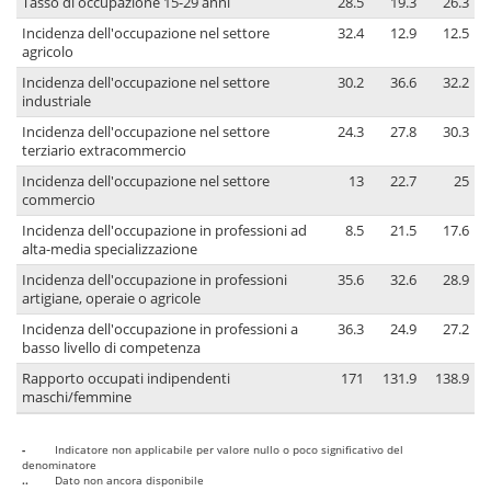
Tasso di occupazione 15-29 anni
28.5
19.3
26.3
Incidenza dell'occupazione nel settore
32.4
12.9
12.5
agricolo
Incidenza dell'occupazione nel settore
30.2
36.6
32.2
industriale
Incidenza dell'occupazione nel settore
24.3
27.8
30.3
terziario extracommercio
Incidenza dell'occupazione nel settore
13
22.7
25
commercio
Incidenza dell'occupazione in professioni ad
8.5
21.5
17.6
alta-media specializzazione
Incidenza dell'occupazione in professioni
35.6
32.6
28.9
artigiane, operaie o agricole
Incidenza dell'occupazione in professioni a
36.3
24.9
27.2
basso livello di competenza
Rapporto occupati indipendenti
171
131.9
138.9
maschi/femmine
-
Indicatore non applicabile per valore nullo o poco significativo del
denominatore
..
Dato non ancora disponibile