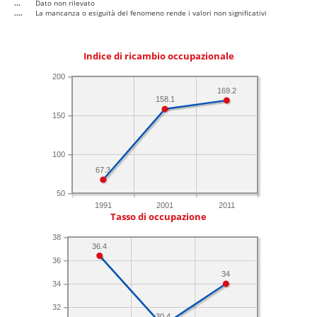
...
Dato non rilevato
....
La mancanza o esiguità del fenomeno rende i valori non significativi
Indice di ricambio occupazionale
200
169.2
158.1
150
100
67.3
50
1991
2001
2011
Tasso di occupazione
38
36.4
36
34
34
32
30.4