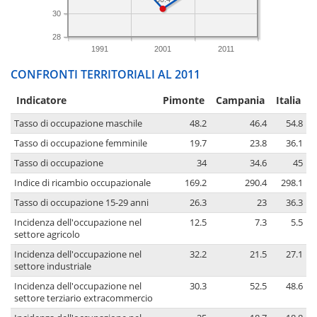
30
28
1991
2001
2011
CONFRONTI TERRITORIALI AL 2011
Indicatore
Pimonte
Campania
Italia
Tasso di occupazione maschile
48.2
46.4
54.8
Tasso di occupazione femminile
19.7
23.8
36.1
Tasso di occupazione
34
34.6
45
Indice di ricambio occupazionale
169.2
290.4
298.1
Tasso di occupazione 15-29 anni
26.3
23
36.3
Incidenza dell'occupazione nel
12.5
7.3
5.5
settore agricolo
Incidenza dell'occupazione nel
32.2
21.5
27.1
settore industriale
Incidenza dell'occupazione nel
30.3
52.5
48.6
settore terziario extracommercio