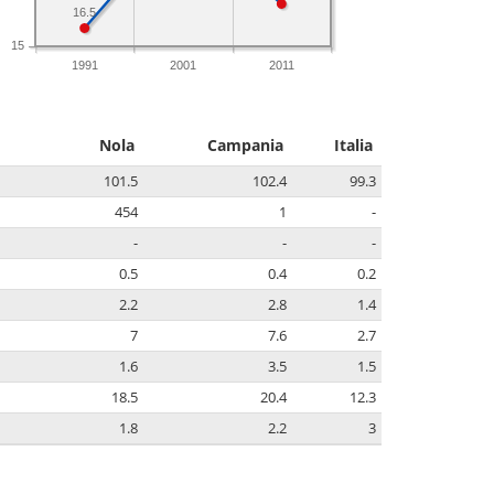
16.5
15
1991
2001
2011
Nola
Campania
Italia
101.5
102.4
99.3
454
1
-
-
-
-
0.5
0.4
0.2
2.2
2.8
1.4
7
7.6
2.7
1.6
3.5
1.5
18.5
20.4
12.3
1.8
2.2
3