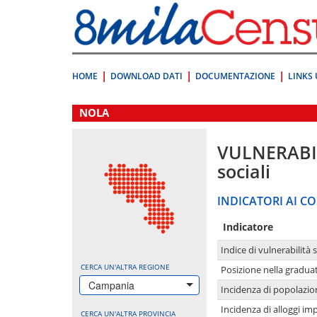
Vai
direttamente
a:
Contenuto
Ricerca
HOME
DOWNLOAD DATI
DOCUMENTAZIONE
LINKS 
.
NOLA
VULNERABI
sociali
INDICATORI AI CO
Indicatore
Indice di vulnerabilità 
CERCA UN'ALTRA REGIONE
Posizione nella graduat
Campania
Incidenza di popolazio
Incidenza di alloggi im
CERCA UN'ALTRA PROVINCIA