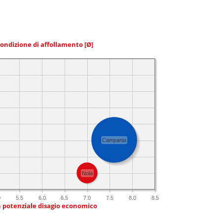
condizione di affollamento
[Ø]
Campania
Nola
0
5.5
6.0
6.5
7.0
7.5
8.0
8.5
n potenziale disagio economico