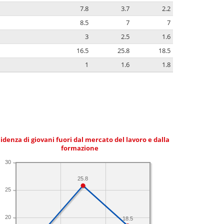
7.8
3.7
2.2
8.5
7
7
3
2.5
1.6
16.5
25.8
18.5
1
1.6
1.8
idenza di giovani fuori dal mercato del lavoro e dalla
formazione
30
25.8
25
20
18.5