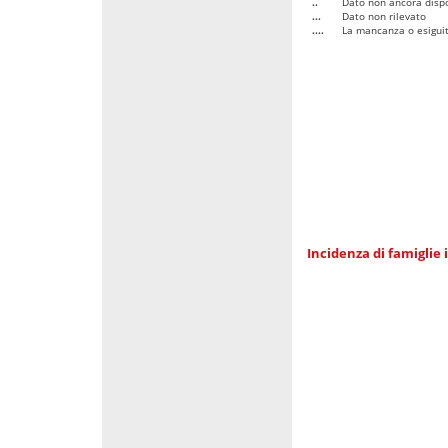
..
Dato non ancora dispo
...
Dato non rilevato
....
La mancanza o esiguità
Incidenza di famiglie 