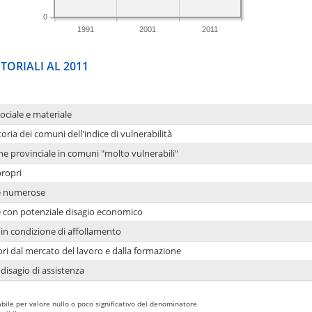
0
1991
2001
2011
TORIALI AL 2011
sociale e materiale
oria dei comuni dell'indice di vulnerabilità
ne provinciale in comuni "molto vulnerabili"
propri
ie numerose
ie con potenziale disagio economico
in condizione di affollamento
ori dal mercato del lavoro e dalla formazione
 disagio di assistenza
bile per valore nullo o poco significativo del denominatore