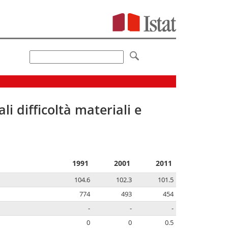
li difficoltà materiali e
1991
2001
2011
104.6
102.3
101.5
774
493
454
-
-
-
0
0
0.5