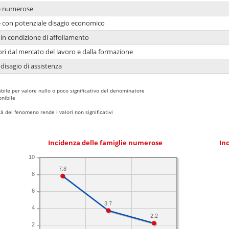
ie numerose
ie con potenziale disagio economico
in condizione di affollamento
ori dal mercato del lavoro e dalla formazione
 disagio di assistenza
bile per valore nullo o poco significativo del denominatore
nibile
 del fenomeno rende i valori non significativi
Incidenza delle famiglie numerose
Inc
10
7.8
8
6
3.7
4
2.2
2