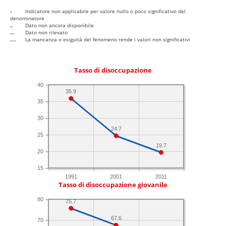
-
Indicatore non applicabile per valore nullo o poco significativo del
denominatore
..
Dato non ancora disponibile
...
Dato non rilevato
....
La mancanza o esiguità del fenomeno rende i valori non significativi
Tasso di disoccupazione
40
35.9
35
30
24.7
25
19.7
20
15
1991
2001
2011
Tasso di disoccupazione giovanile
80
75.7
67.6
70