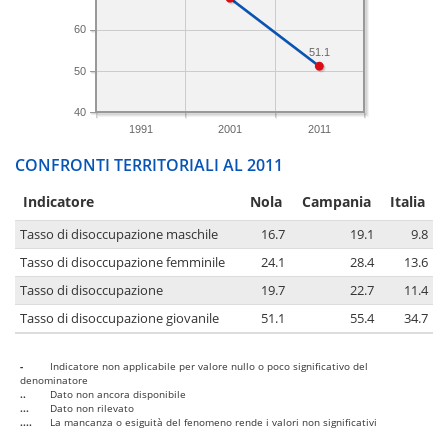
60
51.1
50
40
1991
2001
2011
CONFRONTI TERRITORIALI AL 2011
Indicatore
Nola
Campania
Italia
Tasso di disoccupazione maschile
16.7
19.1
9.8
Tasso di disoccupazione femminile
24.1
28.4
13.6
Tasso di disoccupazione
19.7
22.7
11.4
Tasso di disoccupazione giovanile
51.1
55.4
34.7
-
Indicatore non applicabile per valore nullo o poco significativo del
denominatore
..
Dato non ancora disponibile
...
Dato non rilevato
....
La mancanza o esiguità del fenomeno rende i valori non significativi