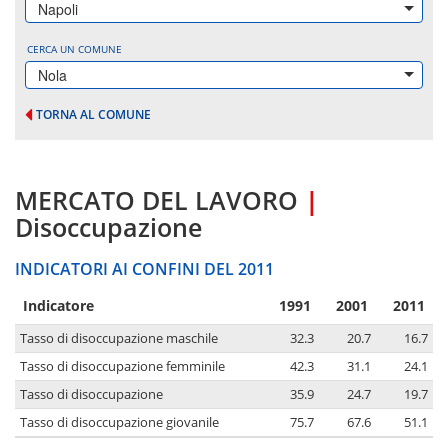
Napoli
CERCA UN COMUNE
Nola
TORNA AL COMUNE
MERCATO DEL LAVORO
|
Disoccupazione
INDICATORI AI CONFINI DEL 2011
Indicatore
1991
2001
2011
Tasso di disoccupazione maschile
32.3
20.7
16.7
Tasso di disoccupazione femminile
42.3
31.1
24.1
Tasso di disoccupazione
35.9
24.7
19.7
Tasso di disoccupazione giovanile
75.7
67.6
51.1