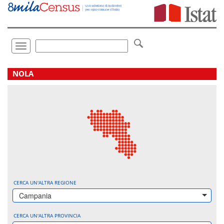
Vai
direttamente
a:
Contenuto
Ricerca
Toggle
navigation
.
NOLA
CERCA UN'ALTRA REGIONE
Campania
CERCA UN'ALTRA PROVINCIA