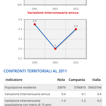
820
1991
2001
2011
Variazione intercensuaria annua
0.6
0.5
0.4
0.4
0.2
0
0.0
-0.2
1991
2001
2011
CONFRONTI TERRITORIALI AL 2011
Indicatore
Nola
Campania
Italia
Popolazione residente
33979
5766810
59433744
Variazione intercensuaria annua
0.4
0.1
0.4
Variazione intercensuaria
-1.3
-1.2
0.3
popolazione con meno di 15 anni