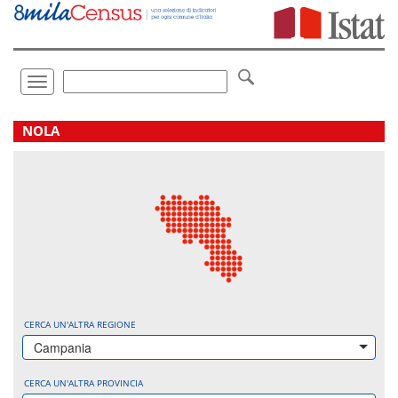
Vai
direttamente
a:
Contenuto
Ricerca
Toggle
navigation
.
NOLA
CERCA UN'ALTRA REGIONE
Campania
CERCA UN'ALTRA PROVINCIA