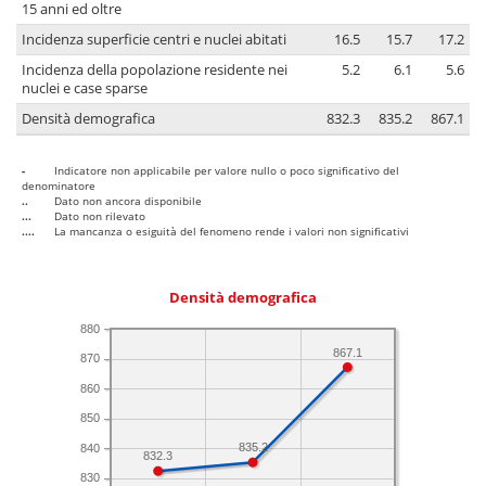
15 anni ed oltre
Incidenza superficie centri e nuclei abitati
16.5
15.7
17.2
Incidenza della popolazione residente nei
5.2
6.1
5.6
nuclei e case sparse
Densità demografica
832.3
835.2
867.1
-
Indicatore non applicabile per valore nullo o poco significativo del
denominatore
..
Dato non ancora disponibile
...
Dato non rilevato
....
La mancanza o esiguità del fenomeno rende i valori non significativi
Densità demografica
880
867.1
870
860
850
835.2
840
832.3
830