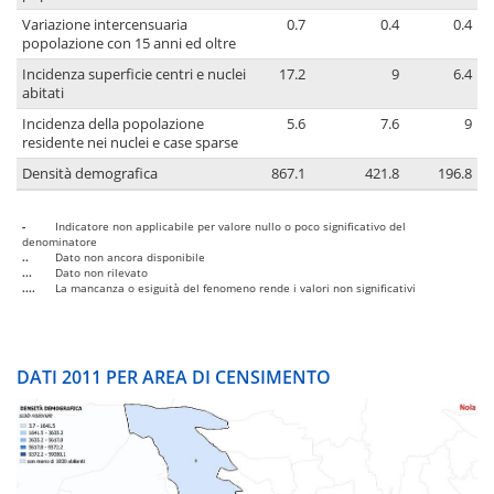
Variazione intercensuaria
0.7
0.4
0.4
popolazione con 15 anni ed oltre
Incidenza superficie centri e nuclei
17.2
9
6.4
abitati
Incidenza della popolazione
5.6
7.6
9
residente nei nuclei e case sparse
Densità demografica
867.1
421.8
196.8
-
Indicatore non applicabile per valore nullo o poco significativo del
denominatore
..
Dato non ancora disponibile
...
Dato non rilevato
....
La mancanza o esiguità del fenomeno rende i valori non significativi
DATI 2011 PER AREA DI CENSIMENTO