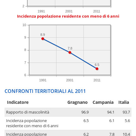
2
1991
2001
2011
Incidenza popolazione residente con meno di 6 anni
10
8.9
9
7.8
8
7
6.5
6
1991
2001
2011
CONFRONTI TERRITORIALI AL 2011
Indicatore
Gragnano
Campania
Italia
Rapporto di mascolinità
96.9
94.1
93.7
Incidenza popolazione
6.5
6.1
5.6
residente con meno di 6 anni
Incidenza popolazione
6.2
7.8
10.4