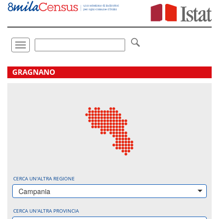
Vai
direttamente
a:
Contenuto
Ricerca
Toggle
navigation
.
GRAGNANO
CERCA UN'ALTRA REGIONE
Campania
CERCA UN'ALTRA PROVINCIA