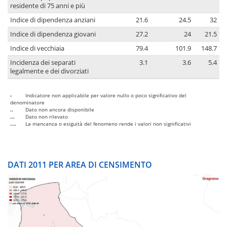
residente di 75 anni e più
Indice di dipendenza anziani
21.6
24.5
32
Indice di dipendenza giovani
27.2
24
21.5
Indice di vecchiaia
79.4
101.9
148.7
Incidenza dei separati
3.1
3.6
5.4
legalmente e dei divorziati
-
Indicatore non applicabile per valore nullo o poco significativo del
denominatore
..
Dato non ancora disponibile
...
Dato non rilevato
....
La mancanza o esiguità del fenomeno rende i valori non significativi
DATI 2011 PER AREA DI CENSIMENTO