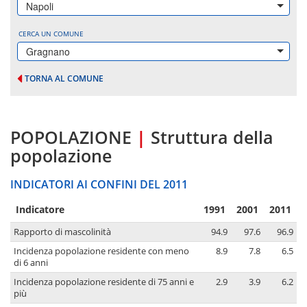
Napoli
CERCA UN COMUNE
Gragnano
TORNA AL COMUNE
POPOLAZIONE
|
Struttura della
popolazione
INDICATORI AI CONFINI DEL 2011
Indicatore
1991
2001
2011
Rapporto di mascolinità
94.9
97.6
96.9
Incidenza popolazione residente con meno
8.9
7.8
6.5
di 6 anni
Incidenza popolazione residente di 75 anni e
2.9
3.9
6.2
più