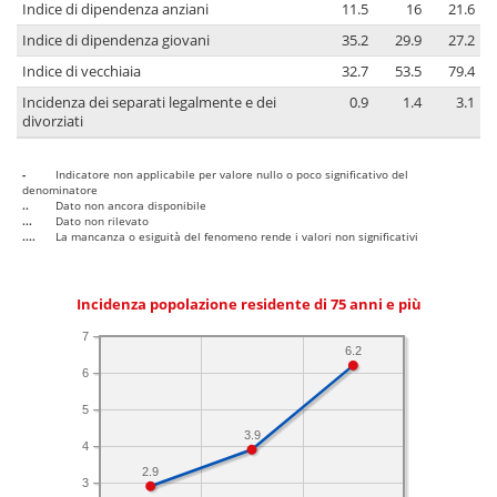
Indice di dipendenza anziani
11.5
16
21.6
Indice di dipendenza giovani
35.2
29.9
27.2
Indice di vecchiaia
32.7
53.5
79.4
Incidenza dei separati legalmente e dei
0.9
1.4
3.1
divorziati
-
Indicatore non applicabile per valore nullo o poco significativo del
denominatore
..
Dato non ancora disponibile
...
Dato non rilevato
....
La mancanza o esiguità del fenomeno rende i valori non significativi
Incidenza popolazione residente di 75 anni e più
7
6.2
6
5
3.9
4
2.9
3