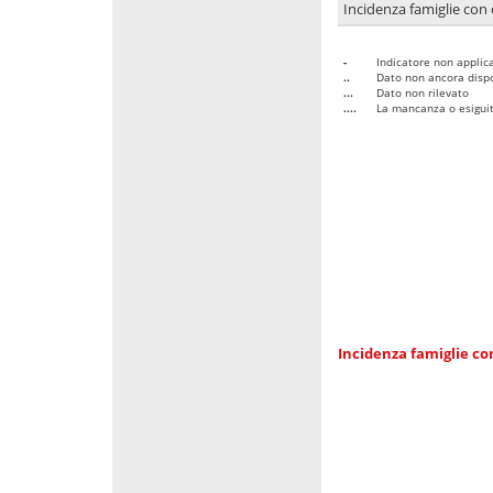
Incidenza famiglie con 
-
Indicatore non applica
..
Dato non ancora dispo
...
Dato non rilevato
....
La mancanza o esiguità
Incidenza famiglie co