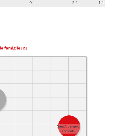
0.4
2.4
1.4
le famiglie
[Ø]
Sant'Arcangelo
Trimonte