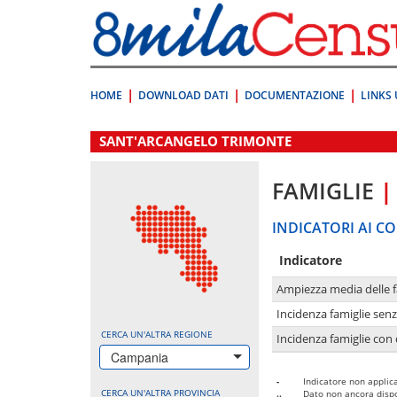
Vai
direttamente
a:
Contenuto
Ricerca
HOME
DOWNLOAD DATI
DOCUMENTAZIONE
LINKS 
.
SANT'ARCANGELO TRIMONTE
FAMIGLIE
|
INDICATORI AI CO
Indicatore
Ampiezza media delle f
Incidenza famiglie senz
CERCA UN'ALTRA REGIONE
Incidenza famiglie con 
Campania
-
Indicatore non applica
CERCA UN'ALTRA PROVINCIA
..
Dato non ancora dispo