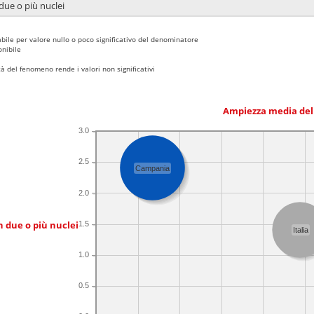
due o più nuclei
bile per valore nullo o poco significativo del denominatore
nibile
 del fenomeno rende i valori non significativi
Ampiezza media del
3.0
2.5
Campania
2.0
n due o più nuclei
1.5
Italia
1.0
0.5