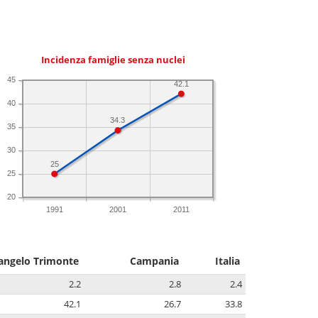
Incidenza famiglie senza nuclei
45
42.1
40
34.3
35
30
25
25
20
1991
2001
2011
angelo Trimonte
Campania
Italia
2.2
2.8
2.4
42.1
26.7
33.8