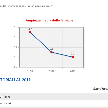
 del fenomeno rende i valori non significativi
Ampiezza media delle famiglie
2.8
2.7
2.6
2.4
2.3
2.2
2.2
2.0
1991
2001
2011
TORIALI AL 2011
Sant'Arc
amiglie
a nuclei