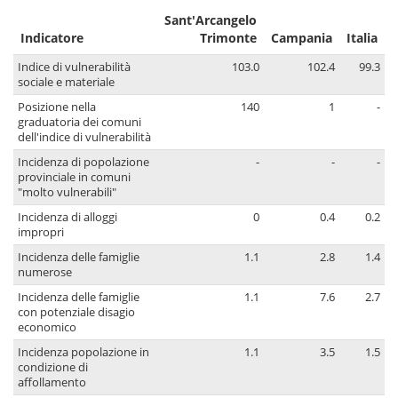
Sant'Arcangelo
Indicatore
Trimonte
Campania
Italia
Indice di vulnerabilità
103.0
102.4
99.3
sociale e materiale
Posizione nella
140
1
-
graduatoria dei comuni
dell'indice di vulnerabilità
Incidenza di popolazione
-
-
-
provinciale in comuni
"molto vulnerabili"
Incidenza di alloggi
0
0.4
0.2
impropri
Incidenza delle famiglie
1.1
2.8
1.4
numerose
Incidenza delle famiglie
1.1
7.6
2.7
con potenziale disagio
economico
Incidenza popolazione in
1.1
3.5
1.5
condizione di
affollamento