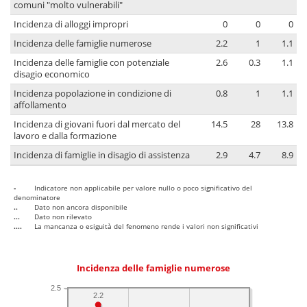
comuni "molto vulnerabili"
Incidenza di alloggi impropri
0
0
0
Incidenza delle famiglie numerose
2.2
1
1.1
Incidenza delle famiglie con potenziale
2.6
0.3
1.1
disagio economico
Incidenza popolazione in condizione di
0.8
1
1.1
affollamento
Incidenza di giovani fuori dal mercato del
14.5
28
13.8
lavoro e dalla formazione
Incidenza di famiglie in disagio di assistenza
2.9
4.7
8.9
-
Indicatore non applicabile per valore nullo o poco significativo del
denominatore
..
Dato non ancora disponibile
...
Dato non rilevato
....
La mancanza o esiguità del fenomeno rende i valori non significativi
Incidenza delle famiglie numerose
2.5
2.2