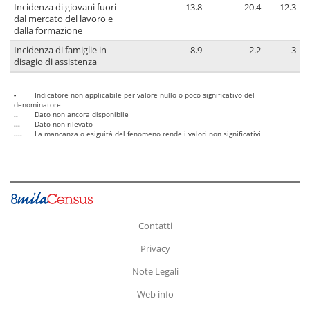
Incidenza di giovani fuori
13.8
20.4
12.3
dal mercato del lavoro e
dalla formazione
Incidenza di famiglie in
8.9
2.2
3
disagio di assistenza
-
Indicatore non applicabile per valore nullo o poco significativo del
denominatore
..
Dato non ancora disponibile
...
Dato non rilevato
....
La mancanza o esiguità del fenomeno rende i valori non significativi
Contatti
Privacy
Note Legali
Web info