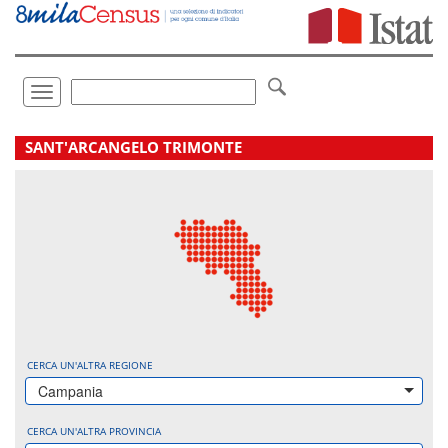
Vai
direttamente
a:
Contenuto
Ricerca
Toggle
navigation
.
SANT'ARCANGELO TRIMONTE
CERCA UN'ALTRA REGIONE
Campania
CERCA UN'ALTRA PROVINCIA