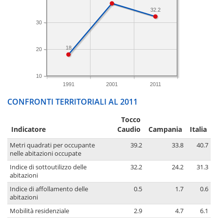
32.2
30
18
20
10
1991
2001
2011
CONFRONTI TERRITORIALI AL 2011
Tocco
Indicatore
Caudio
Campania
Italia
Metri quadrati per occupante
39.2
33.8
40.7
nelle abitazioni occupate
Indice di sottoutilizzo delle
32.2
24.2
31.3
abitazioni
Indice di affollamento delle
0.5
1.7
0.6
abitazioni
Mobilità residenziale
2.9
4.7
6.1