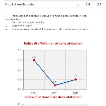
Mobilità residenziale
...
2.4
2.9
-
Indicatore non applicabile per valore nullo o poco significativo del
denominatore
..
Dato non ancora disponibile
...
Dato non rilevato
....
La mancanza o esiguità del fenomeno rende i valori non significativi
Indice di affollamento delle abitazioni
2.0
1.5
1.5
1.0
0.5
0.5
0.2
0.0
1991
2001
2011
Indice di sottoutilizzo delle abitazioni
40