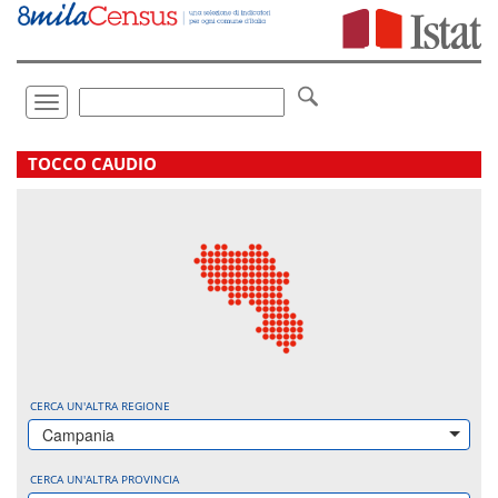
Vai
direttamente
a:
Contenuto
Ricerca
Toggle
navigation
.
TOCCO CAUDIO
CERCA UN'ALTRA REGIONE
Campania
CERCA UN'ALTRA PROVINCIA