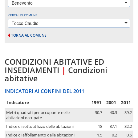
Benevento
CERCA UN COMUNE
Tocco Caudio
TORNA AL COMUNE
CONDIZIONI ABITATIVE ED
INSEDIAMENTI
|
Condizioni
abitative
INDICATORI AI CONFINI DEL 2011
Indicatore
1991
2001
2011
Metri quadrati per occupante nelle
30.7
40.3
39.2
abitazioni occupate
Indice di sottoutilizzo delle abitazioni
18
37.1
32.2
Indice di affollamento delle abitazioni
1.5
0.2
0.5