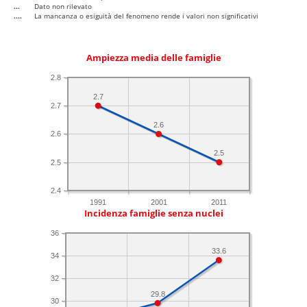
...
Dato non rilevato
....
La mancanza o esiguità del fenomeno rende i valori non significativi
Ampiezza media delle famiglie
2.8
2.7
2.7
2.6
2.6
2.5
2.5
2.4
1991
2001
2011
Incidenza famiglie senza nuclei
36
33.6
34
32
29.8
30