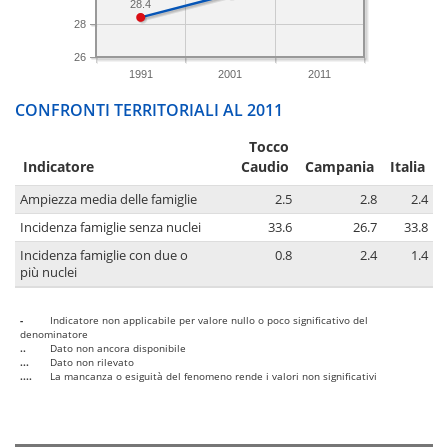
28.4
28
26
1991
2001
2011
CONFRONTI TERRITORIALI AL 2011
Tocco
Indicatore
Caudio
Campania
Italia
Ampiezza media delle famiglie
2.5
2.8
2.4
Incidenza famiglie senza nuclei
33.6
26.7
33.8
Incidenza famiglie con due o
0.8
2.4
1.4
più nuclei
-
Indicatore non applicabile per valore nullo o poco significativo del
denominatore
..
Dato non ancora disponibile
...
Dato non rilevato
....
La mancanza o esiguità del fenomeno rende i valori non significativi