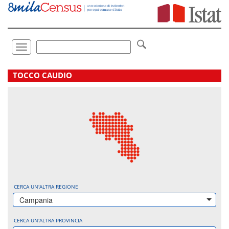
Vai
direttamente
a:
Contenuto
Ricerca
Toggle
navigation
.
TOCCO CAUDIO
CERCA UN'ALTRA REGIONE
Campania
CERCA UN'ALTRA PROVINCIA