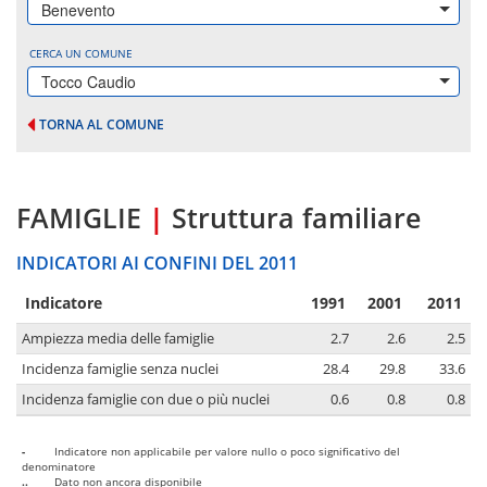
Benevento
CERCA UN COMUNE
Tocco Caudio
TORNA AL COMUNE
FAMIGLIE
|
Struttura familiare
INDICATORI AI CONFINI DEL 2011
Indicatore
1991
2001
2011
Ampiezza media delle famiglie
2.7
2.6
2.5
Incidenza famiglie senza nuclei
28.4
29.8
33.6
Incidenza famiglie con due o più nuclei
0.6
0.8
0.8
-
Indicatore non applicabile per valore nullo o poco significativo del
denominatore
..
Dato non ancora disponibile