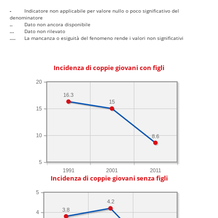
-
Indicatore non applicabile per valore nullo o poco significativo del
denominatore
..
Dato non ancora disponibile
...
Dato non rilevato
....
La mancanza o esiguità del fenomeno rende i valori non significativi
Incidenza di coppie giovani con figli
20
16.3
15
15
10
8.6
5
1991
2001
2011
Incidenza di coppie giovani senza figli
5
4.2
3.8
4