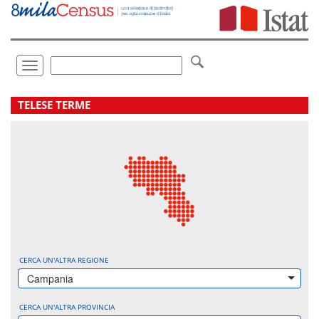
Vai
direttamente
a:
Contenuto
Ricerca
Toggle
navigation
.
TELESE TERME
CERCA UN'ALTRA REGIONE
Campania
CERCA UN'ALTRA PROVINCIA