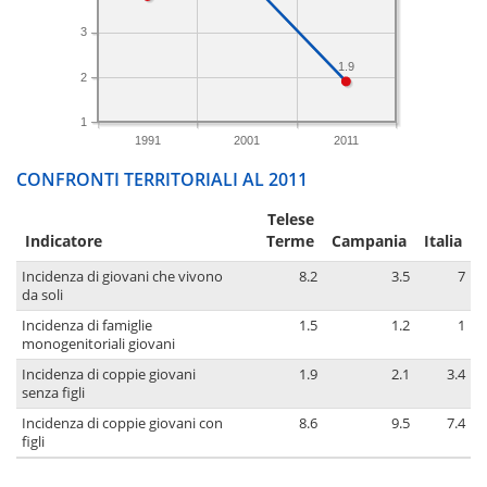
3
1.9
2
1
1991
2001
2011
CONFRONTI TERRITORIALI AL 2011
Telese
Indicatore
Terme
Campania
Italia
Incidenza di giovani che vivono
8.2
3.5
7
da soli
Incidenza di famiglie
1.5
1.2
1
monogenitoriali giovani
Incidenza di coppie giovani
1.9
2.1
3.4
senza figli
Incidenza di coppie giovani con
8.6
9.5
7.4
figli