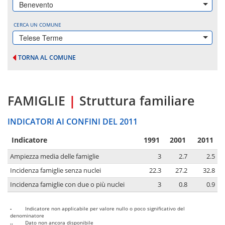
Benevento
CERCA UN COMUNE
Telese Terme
TORNA AL COMUNE
FAMIGLIE
|
Struttura familiare
INDICATORI AI CONFINI DEL 2011
Indicatore
1991
2001
2011
Ampiezza media delle famiglie
3
2.7
2.5
Incidenza famiglie senza nuclei
22.3
27.2
32.8
Incidenza famiglie con due o più nuclei
3
0.8
0.9
-
Indicatore non applicabile per valore nullo o poco significativo del
denominatore
..
Dato non ancora disponibile