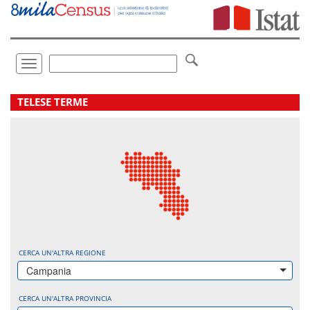
Vai
direttamente
a:
Contenuto
Ricerca
Toggle
navigation
.
TELESE TERME
CERCA UN'ALTRA REGIONE
Campania
CERCA UN'ALTRA PROVINCIA