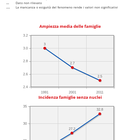
...
Dato non rilevato
....
La mancanza o esiguità del fenomeno rende i valori non significativi
Ampiezza media delle famiglie
3.2
3
3.0
2.8
2.7
2.6
2.5
2.4
1991
2001
2011
Incidenza famiglie senza nuclei
35
32.8
30
27.2