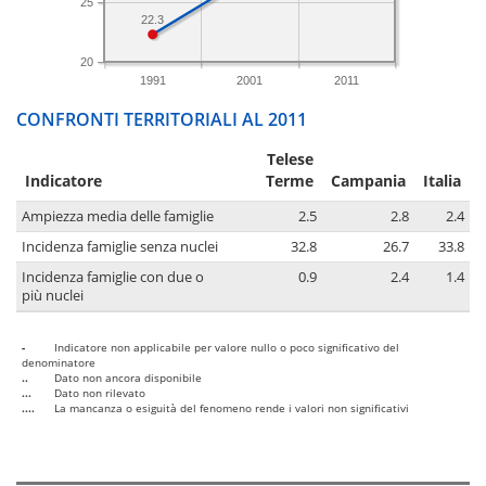
25
22.3
20
1991
2001
2011
CONFRONTI TERRITORIALI AL 2011
Telese
Indicatore
Terme
Campania
Italia
Ampiezza media delle famiglie
2.5
2.8
2.4
Incidenza famiglie senza nuclei
32.8
26.7
33.8
Incidenza famiglie con due o
0.9
2.4
1.4
più nuclei
-
Indicatore non applicabile per valore nullo o poco significativo del
denominatore
..
Dato non ancora disponibile
...
Dato non rilevato
....
La mancanza o esiguità del fenomeno rende i valori non significativi