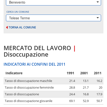
Benevento
CERCA UN COMUNE
Telese Terme
TORNA AL COMUNE
MERCATO DEL LAVORO
|
Disoccupazione
INDICATORI AI CONFINI DEL 2011
Indicatore
1991
2001
2011
Tasso di disoccupazione maschile
21.4
13.1
16.2
Tasso di disoccupazione femminile
28.8
21.7
20
Tasso di disoccupazione
24.4
16.8
17.9
Tasso di disoccupazione giovanile
69.1
52.9
50.7