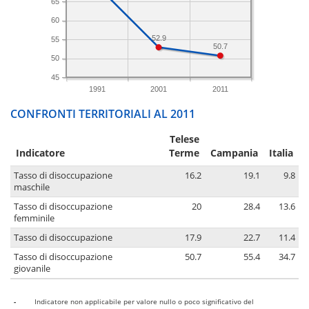
65
60
52.9
55
50.7
50
45
1991
2001
2011
CONFRONTI TERRITORIALI AL 2011
Telese
Indicatore
Terme
Campania
Italia
Tasso di disoccupazione
16.2
19.1
9.8
maschile
Tasso di disoccupazione
20
28.4
13.6
femminile
Tasso di disoccupazione
17.9
22.7
11.4
Tasso di disoccupazione
50.7
55.4
34.7
giovanile
-
Indicatore non applicabile per valore nullo o poco significativo del