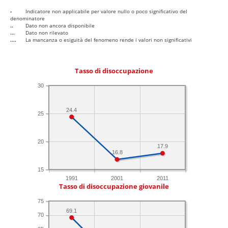
-
Indicatore non applicabile per valore nullo o poco significativo del
denominatore
..
Dato non ancora disponibile
...
Dato non rilevato
....
La mancanza o esiguità del fenomeno rende i valori non significativi
Tasso di disoccupazione
30
24.4
25
20
17.9
16.8
15
1991
2001
2011
Tasso di disoccupazione giovanile
75
69.1
70