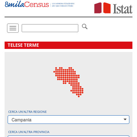
Vai
direttamente
a:
Contenuto
Ricerca
Toggle
navigation
.
TELESE TERME
CERCA UN'ALTRA REGIONE
Campania
CERCA UN'ALTRA PROVINCIA